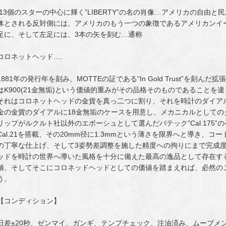
13個のスターの中心に輝く”LIBERTY”の名の肖像…アメリカの自由
体とされる反対側には、アメリカのもう一つの象徴であるアメリカンイ
足に、そして左足には、3本の矢を刻む…通称
コロネットヘッド….
1881年の発行年を刻み、MOTTEの証である”In Gold Trust”を刻
はK900(21金無垢)という価値的重みがその品格そのものであることを違
それはコロネットヘッドの金貨を真っ二つに割り、それを時計のダイア
金の金貨のダイアルに18金無垢のケースを用意し、メカニカルとして
リップがルクルト社以外のエボーシュとして選んだパテック”Cal.175
Cal.21を搭載、その20mm径に1.3mmという薄さを限界へと導き、
の丁寧な仕上げ、そして3姿勢差調整を施した精度への拘りにまで完成
ッドを時計の世界へ導いた風格を十分に備えた最高の逸品として存在す
値、そしてそこにコロネッドヘッドとしての価値を踏まえれば、必然の
う。
【コンディション】
日差±20秒、ゼンマイ、ガンギ、テンプチェック、注油済み、ムーブメ