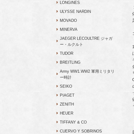
LONGINES
ULYSSE NARDIN
MOVADO
MINERVA
JAEGER LECOULTRE ジャガ
ー・ルクルト
TUDOR
BREITLING
Army WW1.WW2 軍用ミリタリ
ー時計
SEIKO
PIAGET
ZENITH
HEUER
TIFFANY & CO
CUERVO Y SOBRINOS