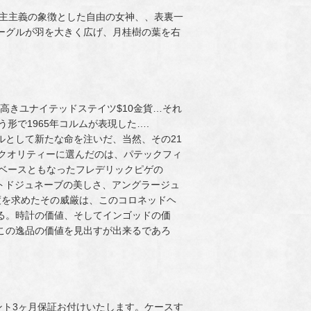
と民主主義の象徴とした自由の女神、、表裏一
ーグルが羽を大きく広げ、月桂樹の葉を右
んだ拡張高きユナイテッドステイツ$10金貨…それ
う形で1965年コルムが表現した….
ルとして新たな命を注いだ、当然、その21
のクオリティーに選んだのは、パテックフィ
”のベースともなったフレデリックピゲの
コートドジュネーブの美しさ、アングラージュ
度を求めたその威厳は、このコロネッドヘ
る。時計の価値、そしてインゴッドの価
この逸品の価値を見出すが出来るであろ
ント3ヶ月保証お付けいたします。ケースす