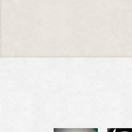
げ名機
済み