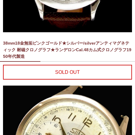
38mm18金無垢ピンクゴールド★シルバー/silverアンティマグネテ
ィック 耐磁クロノグラフ★ランデロンCal.48カム式クロノグラフ19
50年代製造
SOLD OUT