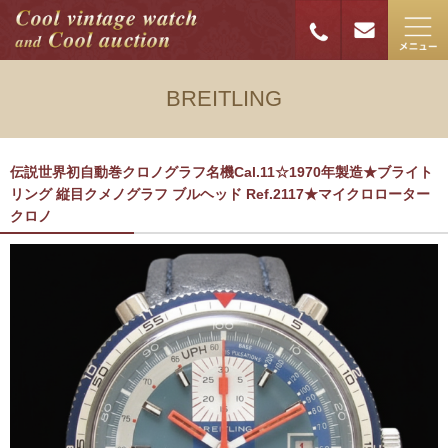
BREITLING
伝説世界初自動巻クロノグラフ名機Cal.11☆1970年製造★ブライト
リング 縦目クメノグラフ ブルヘッド Ref.2117★マイクロローター
クロノ