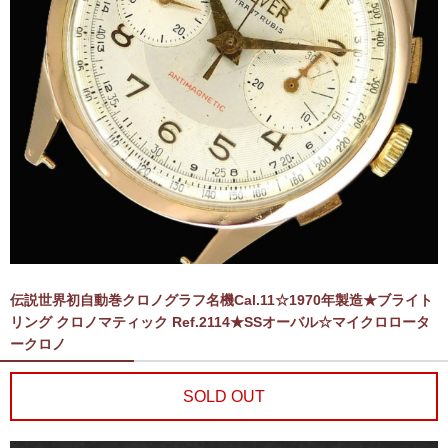
伝説世界初自動巻クロノグラフ名機Cal.11☆1970年製造★ブライト
リング クロノマティック Ref.2114★SSオーバル☆マイクロロータ
ークロノ
SOLD OUT