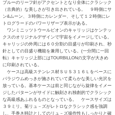
ブルーのリーフ針がアクセントとなり全体にクラシック
（古典的）な美しさが引き出されている。 ９時側にサ
ン&ムーン、３時側にカレンダー、そして１２時側にレ
トログラードのパワーリザーブ表示がある。
ワンミニッツトウールビオンのキャリッジはケンテッ
クスのオリジナルデザインで宇宙をイメージしている。
キャリッジの外周には６０分割の目盛りが印刷され、秒
針としての目盛り機能を兼用している。(一分間に一回
転）キャリッジ上部にはTOURBILLONの文字が大きめ
に印刷されている。
ケースは高級ステンレス材ＳＵＳ３１６Ｌをベースに
パラジウムめっきが施されていて柔らかな美しい光沢を
放っている。基本ケースは前と同じながら旋律をイメー
ジしたパターンがサイドに触刻され独創的でクラシック
な高級感あふれるものとなっている。 ケースサイズは
３９ミリ。菊リュ－ズがレトロなクラシック感を強調
し、手巻き時計としてのリュ－ズ操作性もしっかりと確