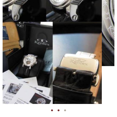
●
●
●