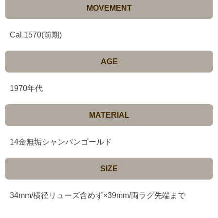
MOVEMENT
Cal.1570(前期)
AGE
1970年代
MATERIAL
14金無垢シャンパンゴールド
SIZE
34mm/横径リューズ含めず×39mm/両ラグ先端まで