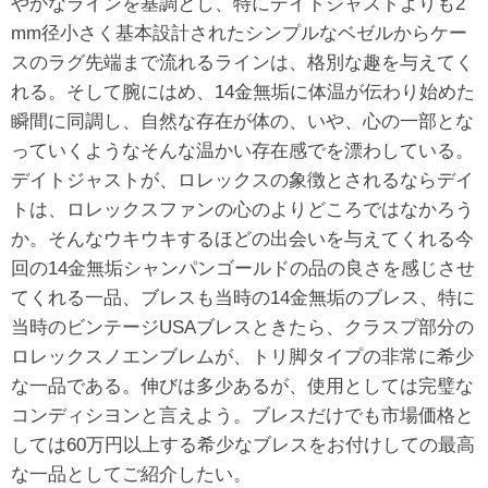
やかなラインを基調とし、特にデイトジャストよりも2
mm径小さく基本設計されたシンプルなベゼルからケー
スのラグ先端まで流れるラインは、格別な趣を与えてく
れる。そして腕にはめ、14金無垢に体温が伝わり始めた
瞬間に同調し、自然な存在が体の、いや、心の一部とな
っていくようなそんな温かい存在感でを漂わしている。
デイトジャストが、ロレックスの象徴とされるならデイ
トは、ロレックスファンの心のよりどころではなかろう
か。そんなウキウキするほどの出会いを与えてくれる今
回の14金無垢シャンパンゴールドの品の良さを感じさせ
てくれる一品、ブレスも当時の14金無垢のブレス、特に
当時のビンテージUSAブレスときたら、クラスプ部分の
ロレックスノエンブレムが、トリ脚タイプの非常に希少
な一品である。伸びは多少あるが、使用としては完璧な
コンディシヨンと言えよう。ブレスだけでも市場価格と
しては60万円以上する希少なブレスをお付けしての最高
な一品としてご紹介したい。