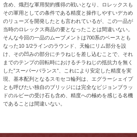
含め、熾烈な軍用契約獲得の戦いとなり、ロレックスも
その軍用としての条件である精度と操作しやすいデカめ
のリューズを開発したとも言われているが、この一品が
当時のロレックス商品の要となったことは間違いない。
そんな今回の一品のムーブメントは700系のベースとも
なった10 1/2ラインのラウンド、天輪にリム部分を設
け、その凹みの部分にチラねじを差し込むことで、それ
までのテンプの回転時におけるチラねじの抵抗力を無く
した”スーパーバランス”、これにより安定した精度を実
現、基本配列となるスモセコ輪列は、エグラーシェイプ
とも呼びたい独自のブリッジには完全なビジョンブラッ
ドのルビーの受け石も含め、精度への極めを感じる名機
であることは間違いない。