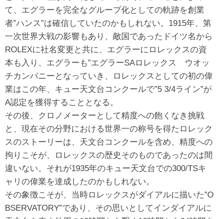
て、エグラーを完全なグループ化としての軌跡を創業
者”ハンス”は確信していたのかもしれない。1915年、第
一次世界大戦の影響もあり、敵国であったドイツ名から
ROLEXに社名変更と共に、エグラーにロレックスの資
本も入り、エグラーも”エグラーSAロレックス ウオッ
チカンパニーとなっていき、ロレックスとしての初の偉
業はこの年、キュー天文台コンクールで”5 3/4ライン”が
A認定を獲得することとなる。
その後、クロノメーターとして精度への飽くなき挑戦
と、現在その分野における世界一の称号を得たロレック
スのストーリーは、天文台コンクールを含め、精度への
拘りこそが、ロレックスの歴史そのものであったのは間
違いない。それが1935年のキュー天文台での300/TSキ
ャリの偉業を達成したのかもしれない。
その象徴こそが、当時ロレックスがダイアルに描いた”O
BSERVATORY”であり、その思いとしてインダイアルに