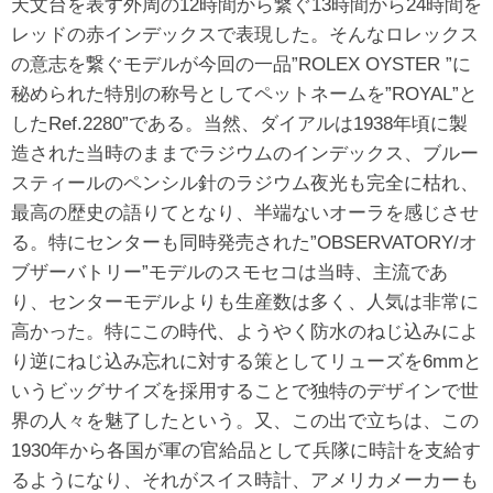
天文台を表す外周の12時間から繋ぐ13時間から24時間を
レッドの赤インデックスで表現した。そんなロレックス
の意志を繋ぐモデルが今回の一品”ROLEX OYSTER ”に
秘められた特別の称号としてペットネームを”ROYAL”と
したRef.2280”である。当然、ダイアルは1938年頃に製
造された当時のままでラジウムのインデックス、ブルー
スティールのペンシル針のラジウム夜光も完全に枯れ、
最高の歴史の語りてとなり、半端ないオーラを感じさせ
る。特にセンターも同時発売された”OBSERVATORY/オ
ブザーバトリー”モデルのスモセコは当時、主流であ
り、センターモデルよりも生産数は多く、人気は非常に
高かった。特にこの時代、ようやく防水のねじ込みによ
り逆にねじ込み忘れに対する策としてリューズを6mmと
いうビッグサイズを採用することで独特のデザインで世
界の人々を魅了したという。又、この出で立ちは、この
1930年から各国が軍の官給品として兵隊に時計を支給す
るようになり、それがスイス時計、アメリカメーカーも