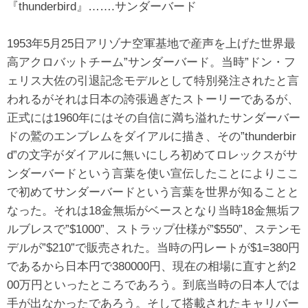
『thunderbird』…….サンダーバード
1953年5月25日アリゾナ空軍基地で産声を上げた世界最
高アクロバットチーム”サンダーバード。当時”ドン・フ
ェリス大佐の引退記念モデルとして特別発注されたと言
われるがそれは日本の誇張過ぎたストーリーであるが、
正式には1960年にはその自信に満ち溢れたサンダーバー
ドの鷲のエンブレムをダイアルに描き、その”thunderbir
d”の文字がダイアルに無いにしろ初めてロレックスがサ
ンダーバードという言葉を使い宣伝したことによりここ
で初めてサンダーバードという言葉を世界が知ることと
なった。それは18金無垢がベースとなり当時18金無垢フ
ルブレスで”$1000”、ストラップ仕様が”$550”、ステンモ
デルが”$210”で販売された。当時の円レートが$1=380円
であるから日本円で380000円、現在の相場に直すと約2
00万円といったところであろう。到底当時の日本人では
手が出なかったであろう。そして搭載されたキャリバー