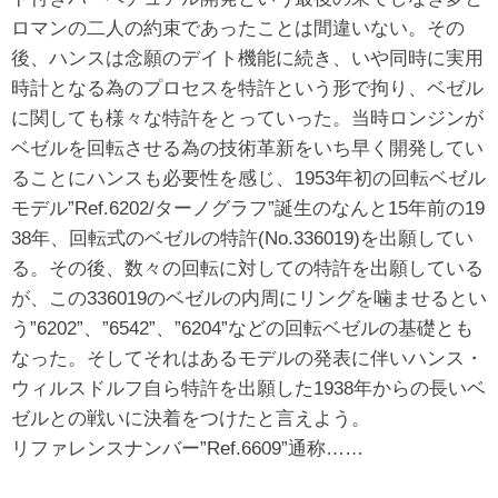
ロマンの二人の約束であったことは間違いない。その
後、ハンスは念願のデイト機能に続き、いや同時に実用
時計となる為のプロセスを特許という形で拘り、ベゼル
に関しても様々な特許をとっていった。当時ロンジンが
ベゼルを回転させる為の技術革新をいち早く開発してい
ることにハンスも必要性を感じ、1953年初の回転ベゼル
モデル”Ref.6202/ターノグラフ”誕生のなんと15年前の19
38年、回転式のベゼルの特許(No.336019)を出願してい
る。その後、数々の回転に対しての特許を出願している
が、この336019のベゼルの内周にリングを噛ませるとい
う”6202”、”6542”、”6204”などの回転ベゼルの基礎とも
なった。そしてそれはあるモデルの発表に伴いハンス・
ウィルスドルフ自ら特許を出願した1938年からの長いベ
ゼルとの戦いに決着をつけたと言えよう。
リファレンスナンバー”Ref.6609”通称……