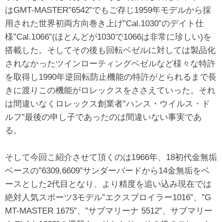
はGMT-MASTER”6542”でもご存じ1959年モデルから採
用された世界初両方向巻き上げ”Cal.1030”のデイト仕
様”Cal.1066”(ほとんどが1030で1066は非常に珍しい)を
搭載した。そしてその後も回転ベゼルに対しては製品化
されなかったツインローティングベゼルなど様々な特許
を取得し1990年逆回転防止機能の特許がとられるまで長
きに渡りこの機能がロレックスをささえていった。それ
は間違いなくロレックス創業者”ハンス・ウイルス・ド
ルフ”最後の申し子であったのは間違いない事実であ
る。
そして今回こ紹介させて頂くのは1966年、18初代金無垢
ベースの”6309,6609”サンダーバードから14金無垢をベ
ースとした2代目となり、より精度を追い込み現在では
絶対人気スポーツ3モデル”エクスブロイラー1016”、”G
MT-MASTER 1675”、”サブマリーナ 5512”、サブマリー