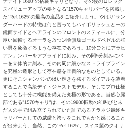
ナデイト1680”の搭載キャリとなり、その後のロレック
スバリューアップの要となる”1570キャリバー”を搭載し
た”Ref.1625”の最高の逸品をご紹介しよう。やはり”サン
ダーバードの特徴は何と言ってもハイポリッシュとーの
鏡面サイドとヘアラインのフロントのスティールに、分
厚い回転するオーラを放つ14金無垢ゴールドベゼルの強
い男を象徴するような存在であろう。10分ごとにアラビ
アンナンバーをアプライドに刻み、その間5分刻みにバ
ーを立体的に刻み、その内周に細かなストライプライン
を究極の造形として存在感を圧倒的なものとしている。
更にそこシャンパンの淡い輝きを発するダイアルを装着
することで高級デイトジャストモデル、そしてプロ仕様
としても十分に機能を備えた究極の形である。当然心臓
部である”1570キャリ”は、その19800振動の雄叫びと未
だ人の手で組み立てられていた証であるチラネジ最終キ
ャリバーとしての威厳と誇りをこれでもかと感じること
が出来よう。当然、この”Ref.1625”、スイス製のクオリ