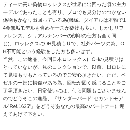
ティーの高い偽物ロッレクスが世界に出回った頃の主力
モデルであったことも有り、プロでも見分けのつかない
偽物もかなり出回っている為(機械、ダイアルは本物で1
4金無垢モデルも含めケースが偽物も多い、しかしリフ
ァレンス、シリアルナンバーの刻印の仕方も全く同
じ)、ロッレクスにOH見積もりで、社外パーツの為、O
H不可能という経験をした方も多いはず。
当然、この逸品、今回日本ロレックスにOHの見積りは
とっていないが、私のコレクションで、以前、日ロレに
て見積もりもとっているのでご安心頂きたい。ただ、ベ
ゼルの一部に損傷がある為、回転が固く感じることをご
了承頂きたい。日常使いには、何ら問題もございません
のでどうぞこの逸品、『サンダーバード”セカンドモデ
ル”Ref.1625”』をどうぞあなたの最高のパートナーに迎
えてあげて下さい。