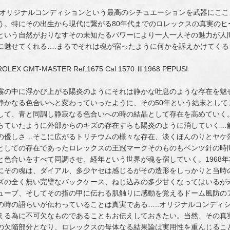
オリジナルコンディションという最高のシチュエーションを武器にここ
う。特にその出生から現代に繋がる80年代までのロレックスの真実の
という自然がおりなすその未知たるパワーにより一人一人その魅力が人
に魅せてくれる….まるでそれは魂が宿ったように何かを訴えかけてくる…
ROLEX GMT-MASTER Ref.1675 Cal.1570 Ⅲ1968 PEPUSI
霧の中に浮かび上がる陽炎のようにそれは静かな吐息のような存在を魅
静かなる色合いへと変わっていったように、その50年という結末とし
して、青と同調し静寂なる色合いへの時の結晶として存在を高めていく
らていたように外部からのキズの存在すらも陽炎のように消していく…
の優しさ…そこに広がるトリチウムの様々な存在、淡くほんのりとヤケ
としての存在であったロレックスの王冠マークそのものもベンツ針の時
と色合いをすべて同調させ、経年という世界が魂を宿していく。1968
にその魂は、ダイアル、多少ヤセは感じるがその造形をしっかりと当時
ズの全く無い完璧なバックケース、ねじ込みの多少甘くなってはいるが
ューブ、そしてその指の甲に伝わる肌触りに感動を覚えるドーム風防のア
の時の語らいが伝わっていることは真実である…..オリジナルコンディ
える為に不可欠なものであることもお伝えしておきたい。当然、その真
の欠陥部分となり、ロレックスの母体なる結果論は実用性を重んじるこ