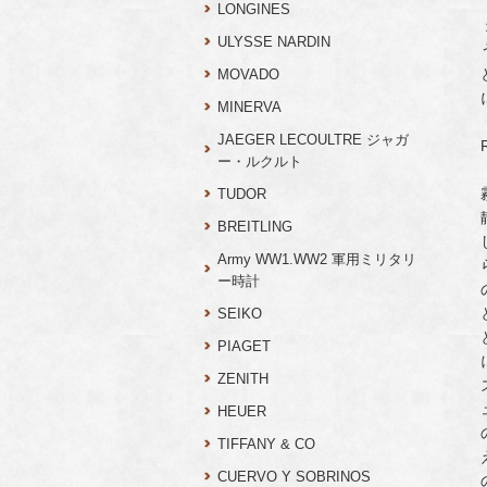
LONGINES
ULYSSE NARDIN
MOVADO
MINERVA
JAEGER LECOULTRE ジャガ
ー・ルクルト
TUDOR
BREITLING
Army WW1.WW2 軍用ミリタリ
ー時計
SEIKO
PIAGET
ZENITH
HEUER
TIFFANY & CO
CUERVO Y SOBRINOS