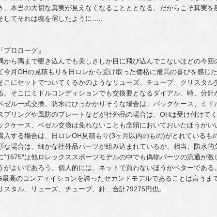
き、本当の大切な真実が見えなくなることととなる、だからこそ真実を
そしてそれは魂を宿したように…..
『プロローグ』
隅から隅まで覗き込んでも美しさしか目に飛び込んでこないほどの今回
て今月OHの見積もりを日ロレから受け取った価格に最高の喜びを感じた。
そこにセットでついてくるかのようなリューズ、チューブ、クリスタル交
る。そこにミドルコンディションでも交換要となるダイアル、時、分針が
ベゼル一式交換、防水にひっかかりそうな場合は、バックケース、ミドルケ
スプリングや風防のプレートなどが社外品の場合は、OHは受け付けて
ックケース、ベゼル交換は免れないことも念頭においておいたほうがい
購入する場合は、日ロレOH見積もり(3ヶ月以内のもの)がとれている
額な場合は、細かな社外品パーツが組み込まれているか、相当、防水的
に”1675″は他ロレックススポーツモデルの中でも偽物パーツの流通が
うがよいであろう。個人的には、ネットで買わないほうがベターである。そ
G最高のコンディイションを誇ったセカンドモデルであることは言うまでも
リスタル、リューズ、チューブ、針…合計79275円也。