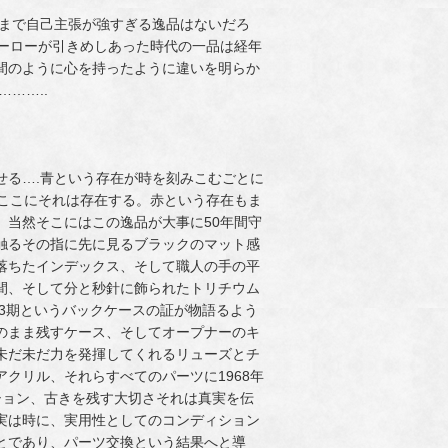
まで自己主張が強すぎる逸品はないだろ
ヒーローが引きめしあった時代の一品は経年
間のように心を持ったように違いを明らか
……..
せる….青という存在が時を刻みこむごとに
てここにそれは存在する。赤という存在もま
。当然そこにはこの逸品が大事に50年間守
触るその指に先に見るブラックのマット感
落ちたインデックス、そして職人の手の平
間、そして分と秒針に飾られたトリチウム
年3期というバックケースの証が物語るよう
のまま残すケース、そしてオープナーのキ
未だ未だ力を発揮してくれるリューズとチ
クリル、それらすべてのパーツに1968年
ション、古きを残す大切さそれは真実を伝
実は時に、実用性としてのコンディション
とであり、パーツ交換という結果へと導