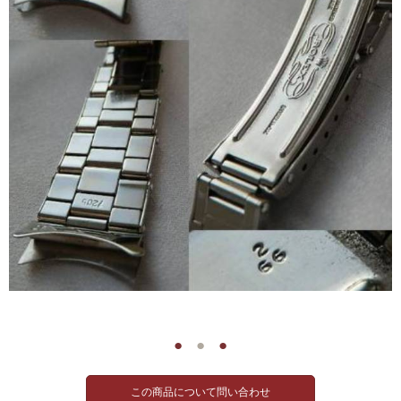
●
●
●