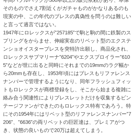
年間バブルバックが300本以上の販売依頼があり、本体
そのものでさえ7割近くがガチャものがかなりあるのも
現実の中、この年代のブレスの真偽性を問うのは難しい
と言って過言ではない。
1947年にロレックスが”257185”で駒と駒の間に鉄製のス
プリングをからませ、伸縮実在のリベット型のエクステ
ンショオイスターブレスを突特許出願し、商品化され、
ロレックスサブマリーナ”6204”やエクスブロイラー”610
5”などが世に出ると同時にそれまでの19mmのラグ幅か
ら20mmも存在し、1953年頃にはブレスもリファレンス
ナンバーで管理するようになり、同年フラッシュフィッ
トもロレックスが商標登録をし、そこから始まる複雑に
絡み合う関連性によりブレスレットだけを収集するビン
テージファンができたのもロレックス特有であろう。特
にその1954年にはリベット型のリファレンスナンバー”7
206”、”6636”の両リベットの巨匠達は、プレミアがつ
き、状態の良いもので20万は超えてしまう。