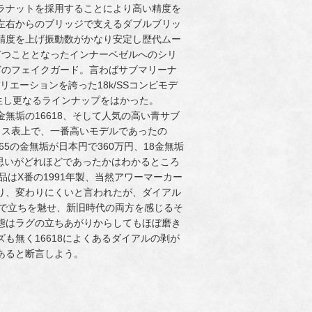
ラナットを採用することにより高い精度を
左右からのブリッジで支えるダブルブリッ
精度を上げ振動数がかなり安定し歴代ムー
符を打つこととなったインナーベゼルへのシリ
どのフェイクガード。言わばサブマリーナ
リエーションを誇った18k/SSコンビモデ
ども誕生し更なるラインナップをはかった。
金無垢の16618、そして人気の高い青サブ
ライス表上で、一番高いモデルであったの
5の金無垢が日本円で360万円、18金無垢
の思いがどれほどであったかはわかるところ
品はX番の1991年製、当然アワーマーカー
り、変わりにくいと言われたが、ダイアル
のいで立ちを魅せ、新旧時代の両方を感じるそ
態はラグの立ちあがりからしてもほぼ磨き
も無く16618によくあるダイアルの剥が
あると断言しよう。