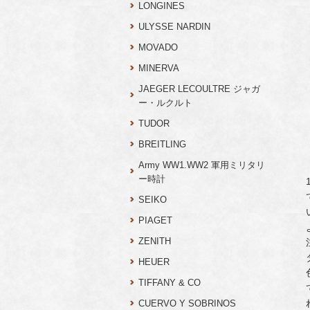
LONGINES
ULYSSE NARDIN
MOVADO
MINERVA
JAEGER LECOULTRE ジャガ
ー・ルクルト
TUDOR
BREITLING
Army WW1.WW2 軍用ミリタリ
ー時計
SEIKO
PIAGET
ZENITH
HEUER
TIFFANY & CO
CUERVO Y SOBRINOS