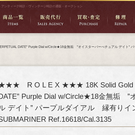
アンティーク時計・ヴィンテージ時計の通販・オークション
STER PERPETUAL DATE" Purple Dial w/Circle★18金無垢 "オイスターパーべチュア
★★★ R O L E X ★★★ 18K Solid Gol
DATE” Purple Dial w/Circle★1
ル デイト” パープルダイアル 縁有り
SUBMARINER Ref.16618/Cal.3135