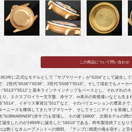
1953年に正式なモデルとして『サブマリーナ』が”6204”として誕生して
で、2世代”6536”/”6538”、3世代”5508”/”5510”、そして現在で
い”5513”/”5512”と基本ラインナインナップをベースとし、それぞ
より、エクスブロイラー文字盤、赤サブ、m表示の前後違いなども生まれ、そ
注”5514”、イギリス軍発注”5517”など、そのバリエーションの豊富
ターニーズを獲得してきたサブマリーナ、そしてそこにデイトを装備した”
色”SUBMARINER”(赤サブ)も登場し、その後”16800”、次期モデルの
て誕生したのが1989年に誕生した”16610”である。昨年製造終了と
れは飽くなきムーブメントへの挑戦、『テンプに精度の魂を宿す』と言