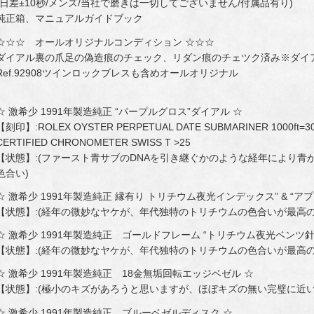
(日差±10秒/メンズ/当社で磨きは一切してございません/付属品有り)
純正箱、マニュアルガイドブック
☆☆☆ オールオリジナルコンディション ☆☆☆
ダイアル裏の爪足の偽造痕のチェック、リダン痕のチェツク済み※ダイ
Ref.92908ツインロックブレスも含めオールオリジナル
☆ 激希少 1991年製造純正 “パープルグロス”ダイアル ☆
【刻印】:ROLEX OYSTER PERPETUAL DATE SUBMARINER 1000ft=30
CERTIFIED CHRONOMETER SWISS T >25
【状態】:(ファースト青サブのDNAを引き継ぐかのような経年により
色合い)
☆ 激希少 1991年製造純正 縁有り トリチウム夜光インデックス” & “
【状態】:(経年の微妙なヤケが、年代独特のトリチウムの色合いが最高
☆ 激希少 1991年製造純正 ゴールドフレーム “トリチウム夜光ベンツ針
【状態】:(経年の微妙なヤケが、年代独特のトリチウムの色合いが最高
☆ 激希少 1991年製造純正 18金無垢回転エッジベゼル ☆
【状態】:(極小のキズがあろうと思いますが、ほぼキズの無い完璧に近い
☆ 激希少 1991年製造純正 ブルーベゼルディスク ☆