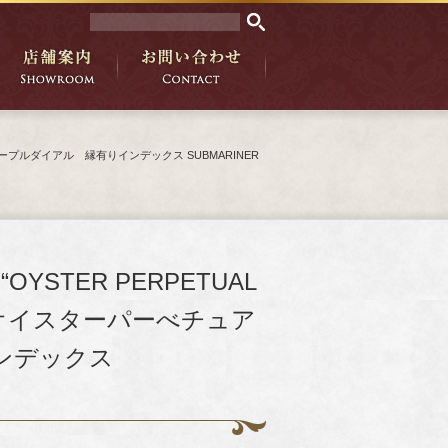
ル デイト" パープルダイアル 縁有りインデックス SUBMARINER
d “OYSTER PERPETUAL
8金無垢 ”オイスターパーべチュア
インデックス