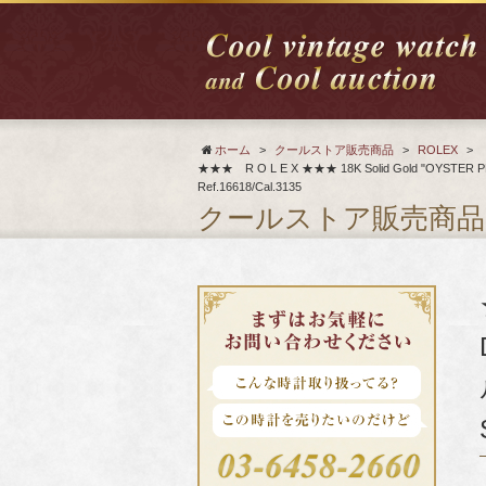
ホーム
>
クールストア販売商品
>
ROLEX
>
★★★ R O L E X ★★★ 18K Solid Gold "OY
Ref.16618/Cal.3135
クールストア販売商品