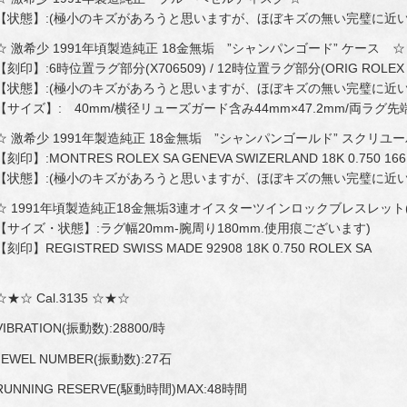
【状態】:(極小のキズがあろうと思いますが、ほぼキズの無い完璧に近い
☆ 激希少 1991年頃製造純正 18金無垢 ”シャンパンゴード” ケース ☆
【刻印】:6時位置ラグ部分(X706509) / 12時位置ラグ部分(ORIG ROLEX DE
【状態】:(極小のキズがあろうと思いますが、ほぼキズの無い完璧に近い
【サイズ】: 40mm/横径リューズガード含み44mm×47.2mm/両ラグ先
☆ 激希少 1991年製造純正 18金無垢 ”シャンパンゴールド” スクリユ
【刻印】:MONTRES ROLEX SA GENEVA SWIZERLAND 18K 0.750 166
【状態】:(極小のキズがあろうと思いますが、ほぼキズの無い完璧に近い
☆ 1991年頃製造純正18金無垢3連オイスターツインロックブレスレット(Ref
【サイズ・状態】:ラグ幅20mm-腕周り180mm.使用痕ございます)
【刻印】REGISTRED SWISS MADE 92908 18K 0.750 ROLEX SA
☆★☆ Cal.3135 ☆★☆
VIBRATION(振動数):28800/時
JEWEL NUMBER(振動数):27石
RUNNING RESERVE(駆動時間)MAX:48時間