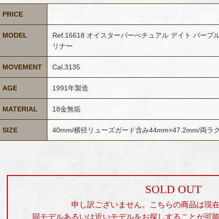
PRICE
MODEL
Ref.16618 オイスターパーべチュアル デイト パ
リナー
MOVEMENT
Cal.3135
AGE
1991年製造
MATERIAL
18金無垢
SIZE
40mm/横径リューズガード含み44mm×47.2mm/両
SOLD OUT
申し訳ございません。こちらの商品は現
同モデルあるいは近いモデルをお探しすることが可