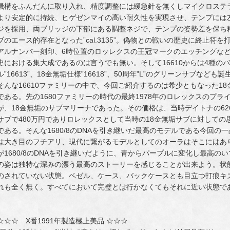
機構をふんだんに取り入れ、精度調整には緩急針を無くしマイクロステ
より安定的に持続、ヒゲゼンマイの高い耐久性を実現させ、テンプには
ジを採用、両ブリッジの下部にある調整ネジで、テンプの姿勢差を保ち
ブのエース的存在となった”cal.3135”。偽物との戦いの歴史に終止
アルナンバー刻印、6時位置のロッレクスの王冠マークのエッチングな
史における集大成であるのは言うでも無い。そして16610からは4種のバ
ル”16613”、18金無垢仕様”16618”、50周年”L”のグリーンサブな
そんな16610ファミリーの中で、今回ご紹介するのは希少ともなった18
である。先の1680ファミリーの時代の最終1978年のロレックスのプ
が、18金無垢のサブマリーナであった。その価格は、当時デイトナの626
サブで480万円でありロレックスとして当時の18金無垢サブに対して
である。そんな1680/8のDNAを引き継いだ最高のモデルである今回の一
は大き目のフチアリ、現代に繋がるモデルとしてのオーラはそこにはあ
が1680/8のDNAを引き継いだように、青からパープルに変化し最高
の姿は独特な深みの漂う最高のストーリーを感じることが出来よう。状
のされていない状態。ベゼル、ケース、バックケースとも目立つ打痕キズ
れも全く無く。すべてにおいて完璧とは行かなくてもそれに近い状態で
☆☆☆ X番1991年製造極上美品 ☆☆☆