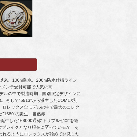
以来、100m防水、200m防水仕様ライン
もメーカーメンテ受付可能で人気の高
れのモデルの中で製造時期、国別限定デザインに
して”5513”から派生したCOMEX別
さで、ロレックス全モデルの中で最大のコレク
1680”の誕生、当然赤
間の誕生した168000通称”トリプルゼロ”を経
なり大ブレイクとなり現在に至っているが、そ
われるようにロレックスが始めて開発した