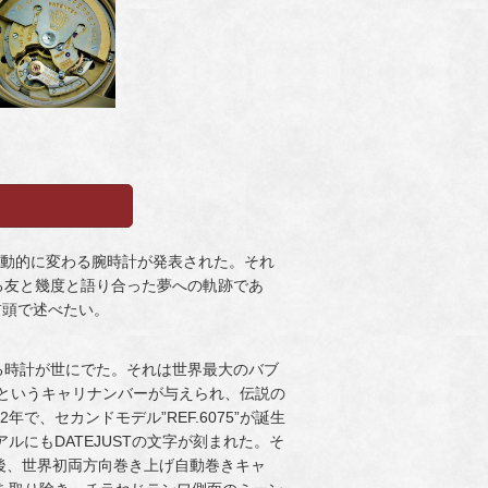
自動的に変わる腕時計が発表された。それ
る友と幾度と語り合った夢への軌跡であ
前頭で述べたい。
替わる時計が世にでた。それは世界最大のバブ
5”というキャリナンバーが与えられ、伝説の
2年で、セカンドモデル”REF.6075”が誕生
にもDATEJUSTの文字が刻まれた。そ
の後、世界初両方向巻き上げ自動巻きキャ