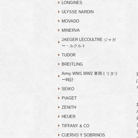
LONGINES
ULYSSE NARDIN
MOVADO
MINERVA
JAEGER LECOULTRE ジャガ
ー・ルクルト
TUDOR
BREITLING
Army WW1.WW2 軍用ミリタリ
ー時計
SEIKO
PIAGET
ZENITH
HEUER
TIFFANY & CO
CUERVO Y SOBRINOS