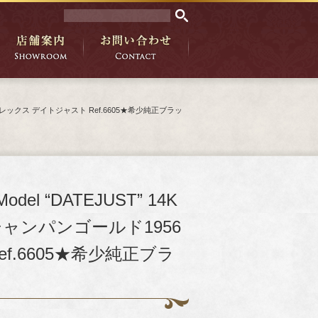
頃製造★ロレックス デイトジャスト Ref.6605★希少純正ブラッ
odel “DATEJUST” 14K
垢シャンパンゴールド1956
.6605★希少純正ブラ