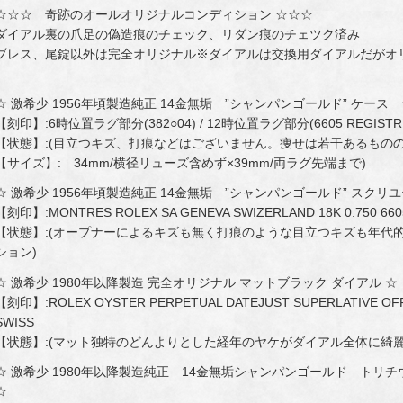
☆☆☆ 奇跡のオールオリジナルコンディション ☆☆☆
ダイアル裏の爪足の偽造痕のチェック、リダン痕のチェツク済み
ブレス、尾錠以外は完全オリジナル※ダイアルは交換用ダイアルだがオ
☆ 激希少 1956年頃製造純正 14金無垢 ”シャンパンゴールド” ケース
【刻印】:6時位置ラグ部分(382○04) / 12時位置ラグ部分(6605 REGISTRE
【状態】:(目立つキズ、打痕などはございません。痩せは若干あるもの
【サイズ】: 34mm/横径リューズ含めず×39mm/両ラグ先端まで)
☆ 激希少 1956年頃製造純正 14金無垢 ”シャンパンゴールド” スクリ
【刻印】:MONTRES ROLEX SA GENEVA SWIZERLAND 18K 0.750 660
【状態】:(オープナーによるキズも無く打痕のような目立つキズも年代
ション)
☆ 激希少 1980年以降製造 完全オリジナル マットブラック ダイアル ☆
【刻印】:ROLEX OYSTER PERPETUAL DATEJUST SUPERLATIVE OFF
SWISS
【状態】:(マット独特のどんよりとした経年のヤケがダイアル全体に綺麗
☆ 激希少 1980年以降製造純正 14金無垢シャンパンゴールド トリチ
☆