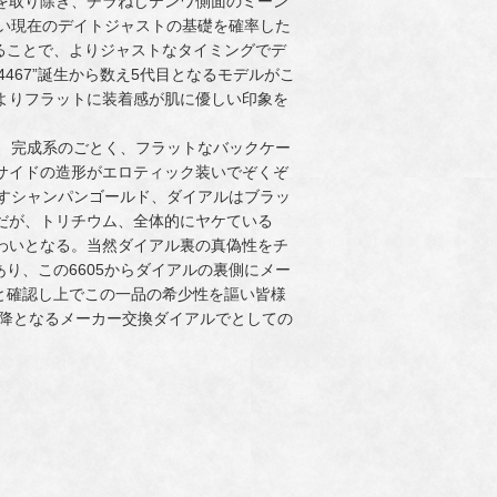
針を取り除き、チラねじテンワ側面のミーン
用い現在のデイトジャストの基礎を確率した
載することで、よりジャストなタイミングでデ
4467”誕生から数え5代目となるモデルがこ
よりフラットに装着感が肌に優しい印象を
。
ムは、完成系のごとく、フラットなバックケー
サイドの造形がエロティック装いでぞくぞ
示すシャンパンゴールド、ダイアルはブラッ
だが、トリチウム、全体的にヤケている
わいとなる。当然ダイアル裏の真偽性をチ
あり、この6605からダイアルの裏側にメー
のと確認し上でこの一品の希少性を謳い皆様
以降となるメーカー交換ダイアルでとしての