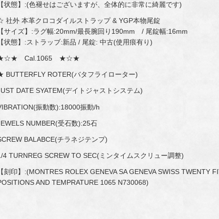
【状態】:(色褪せはございますが、全体的に非常に綺麗です)
☆ 社外 本革クロコダイルストラップ & YGP本物尾錠
【サイズ】:ラグ幅:20mm/最長腕回り190mm / 尾錠幅:16mm
【状態】:ストラッブ:新品 / 尾錠: 中古(使用痕有り)
★☆★ Cal.1065 ★☆★
★ BUTTERFLY ROTER(バタフライローター)
JUST DATE SYATEM(デイトジャストシステム)
VIBRATION(振動数):18000振動/h
JEWELS NUMBER(受石数):25石
SCREW BALABCE(チラネジテンプ)
1/4 TURNREG SCREW TO SEC(ミンタイムスクリュー調整)
【刻印】:(MONTRES ROLEX GENEVA SA GENEVA SWISS TWENTY FIV
POSITIONS AND TEMPRATURE 1065 N730068)