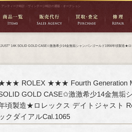
アンティーク時計・ヴィンテージ時計の通販・オークション
del "DATEJUST" 14K SOLID GOLD CASE✩激激希少14金無垢シャンパンゴールド1956年
★★★ ROLEX ★★★ Fourth Generation M
SOLID GOLD CASE✩激激希少14金無
年頃製造★ロレックス デイトジャスト Ref
ックダイアルCal.1065