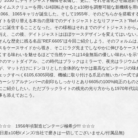
リ”1030”にデイトジャスト機構を装備し、更に、それを進化させ緩急
タイムスクリューを用い1/4回転させると±10秒を調整可能な新機構を
1066、1065キャリが誕生した。そして1955年、そのどちらかを搭
イトを切り替える本当の意味でのデイトジャストとなりファースト”Ref.
こに誕生するこことなった。その様相はそれまでのデイトジャストから
与え、この後、デイトジャストはほぼケースデザインを変えてはいない
そんな歴史に残る名品”REF.6605”ほ今回ご紹介しよう。そのフォル
スをケースサイドから覗き、そこにラグ先までしなやかに伸びるケース
くする味わいを魅せるほどで当然ケースは14金無垢の優しい味わいを
クのマットダイアル、この時代はブラックはミラーで、夜光はラジウム
が、マットだけにドンヨリとした全体的なヤケは最高なビンテージの味
ェックすべく6105,6305同様、機械に取り付ける爪足の無いカバー式で
カーシリアルナンバーの刻印もしっかりとあり6605の100%純正のも
にご紹介したい。ただブラックライトの残光の光り方からも1970年代
事も添えておこう。
☆☆☆ 1956年頃製造ビンテージ極希少!!! ☆☆☆
(日差±10秒/メンズ/当社で磨きは一切してございません/付属品無)