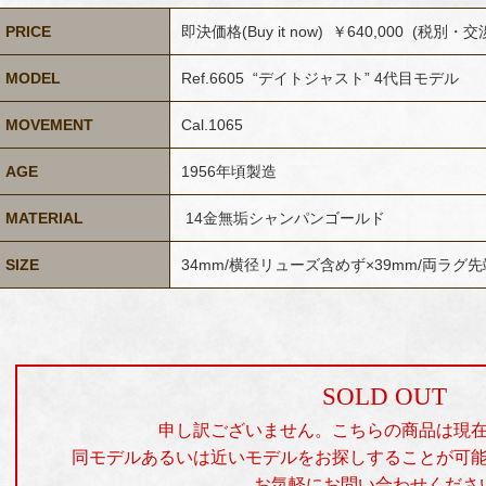
PRICE
即決価格(Buy it now) ￥640,000 (税別・
MODEL
Ref.6605 “デイトジャスト” 4代目モデル
MOVEMENT
Cal.1065
AGE
1956年頃製造
MATERIAL
14金無垢シャンパンゴールド
SIZE
34mm/横径リューズ含めず×39mm/両ラグ
SOLD OUT
申し訳ございません。こちらの商品は現
同モデルあるいは近いモデルをお探しすることが可
お気軽にお問い合わせくださ