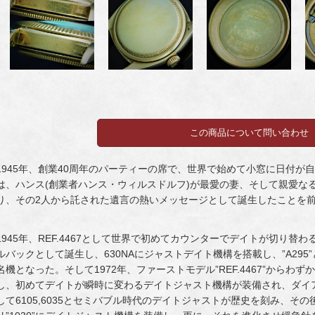
1945年、創業40周年のパーティーの席で、世界で始めて小窓に日付が
は、ハンス(創業者ハンス・ウィルスドルフ)が最愛の妻、そして親愛な
り、その2人から託された遺言の熱いメッセージとして誕生したことを
1945年、REF.4467として世界で初めてカウンターでデイトが切り
ルバックとして誕生し、630NAにジャストデイト機構を搭載し、”A29
名機となった。そして1972年、ファーストモデル”REF.4467”からわずか
し、初めてデイトが瞬時に変わるデイトジャスト機構が装備され、ダイアル
して6105,6035とセミバブル時代のデイトジャストが歴史を刻み、そ