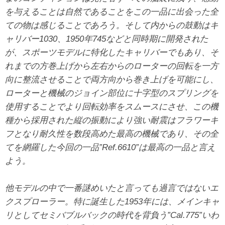
を与えることは自然であることをこの一品に出会った全
ての物は感じることであろう。そして内からの鼓動はキ
ャリバー1030、1950年745などと同時期に開発された
が、スポーツモデルに特化したキャリバーでもあり、そ
れまでの方巻上げから左右からのローターの回転を一方
向に整流させることで両方向から巻き上げを可能にし、
ローターと機械のジョイン部位に十字型のスプリングを
使用することでより回転効率をスムースにさせ、この機
種から採用された縦の振動により強い耐震はフラワーキ
フとなり耐久性を数段高めた最高の機械であり、その全
てを網羅した今回の一品”Ref.6610”は最高の一品と言え
よう。
他モデルの中で一番謎めいたと言っても過言ではないエ
クスプローラー。特に誕生した1953年には、メインキャ
リとしてセミバブルバックの時代を背負う”Cal.775”いわ