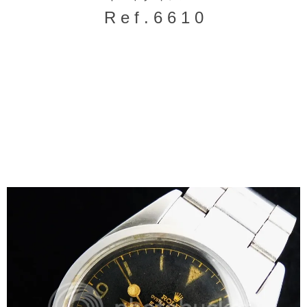
R e f . 6 6 1 0