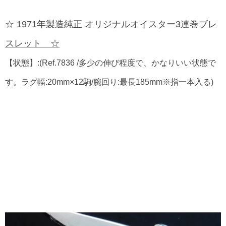
☆ 1971年製造純正 オリジナルオイスター3連巻ブレ
スレット ☆
【状態】:(Ref.7836 /多少の伸び程度で、かなりいい状態で
す。ラグ幅:20mm×12駒/腕回り:最長185mm※指一本入る)