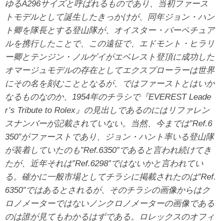
ゆるA296サイズと呼ばれるものであり、当初ファース
トモデルとして誕生したきっかけが、同年ジョン・ハン
ト卿を隊長とする登山隊が、オイスター・パーペチュア
ルを携行したことで、この遠征で、エドモント・ヒラリ
ー卿とテンジン・ノルゲイがエベレスト登頂に成功した
オマージュモデルの存在としてエクスプローラーは世界
にその名を刻むこととなるが、ではファーストとはいか
なるものなのか、1954年のチラシで『EVEREST Leade
r’s Tribute to Rolex』の見出しであるのにはリファレン
スナンバーが記載されていない。当然、今までは”Ref.6
350”がファーストであり、ジョン・ハント率いる登山隊
が装着していたのも”Ref.6350”であると言われ続けてき
たが、近年それは”Ref.6298”ではないかと言われてい
る。確かに一般市場としてチラシに掲載されたのは”Ref.
6350”ではあるとされるが、そのチラシの画像からはク
ロノメーターではないノンクロノメーターの画像である
のは誰が見てもわかるはずである。ロレックスのオフィ