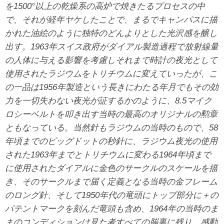
を1500°以上の乾燥系の高炉で焼きたるプロセスの中
で、それが経年ヤケしたことで、まるでキャンパスに描
かれた油絵のように独特のどんよりとした光沢感を醸し
出す。1963年スイス政府がダイアル製造過程で放射線量
の人体に与える影響を考慮しそれまで時計の夜光として
使用されたラジウムをトリチウムに変えていったが、こ
の一品は1956年製造という長きにわたる年月でもその効
力を一切失わない夜光が証するかのように、8.5マイク
ロシーベルトを叩き出す当時の最高のオリジナルの勲章
ともなっている。当然針もラジウムの当時のもので、58
年頃までのビッグドットの秒針に、ラジウム夜光の使用
された1963年までとトリチウムに変わる1964年頃まで
に使用されたダイアルに金色のサークルのスケールを描
き、そのサークルまで届く定義となる当時の金フレーム
のロング針、そして1950年代の竜頭にトップ部分に＋の
パテントマークを刻んだ竜頭も含め、1964年の当時のま
まのコンディションは見た者すべての脳裏に残り、感動