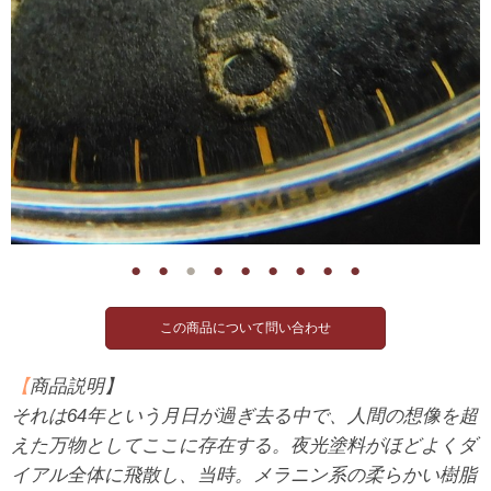
●
●
●
●
●
●
●
●
●
【
商品説明】
それは64年という月日が過ぎ去る中で、人間の想像を超
えた万物としてここに存在する。夜光塗料がほどよくダ
イアル全体に飛散し、当時。メラニン系の柔らかい樹脂