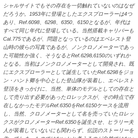
シャルサイトでもその存在を一切触れていないのはなぜ
だろうか。1953年に登場としたエクスプローラーは4つ
あり、Ref.6098、6298、6350、6150となるが、年代は
すべて同じ年代に登場している。当然搭載キャリバーも
Cal.775であるが、問題となっているのはエベレスト登
山時の彼らの写真であるが、ノンクロノメーターであっ
た可能性か強く、そうなるとRef.6298,6150のいずれか
となる。当初はノンクロノメーターとして開発され、既
にエクスプローラーとして誕生していたRef.6298をジョ
ン・ハント卿を中心とした登山隊が装着し、エベレスト
登頂をきっかけに、当然、単体のモデルとしての存在と
して売り出す必要があったロレックスが、その時点で存
在しなかったモデルRef.6350をRef.6150ケースを流用
し、当然、クロノメーターとして名を売っていたロレッ
クスがクロノメーターRef.6350を誕生させ、ヒラリー夫
人が装着していないにも関わらず、伝説のストーリーを