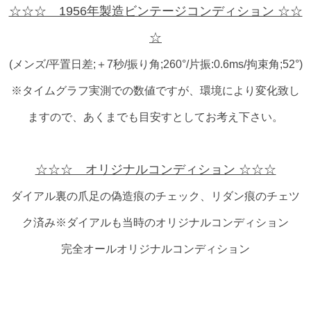
☆☆☆ 1956年製造ビンテージコンディション ☆☆
☆
(メンズ/平置日差;＋7秒/振り角;260°/片振:0.6ms/拘束角;52°)
※タイムグラフ実測での数値ですが、環境により変化致し
ますので、あくまでも目安すとしてお考え下さい。
☆☆☆ オリジナルコンディション ☆☆☆
ダイアル裏の爪足の偽造痕のチェック、リダン痕のチェツ
ク済み※ダイアルも当時のオリジナルコンディション
完全オールオリジナルコンディション