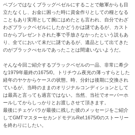
ペプシではなくブラッグベゼルにすることで敵軍からも目
立たなくし、お金に困った時に資金作りとしての糧となる
こともあり実用として腕にはめたとも言われ、自分でわざ
わざブラックベゼルにしたかどうかは謎であるが、カスト
ロからプレゼントされた事で手放さなかったという説もあ
り、全てにおいて未だに謎であるが、遺品として出てきた
のがブラックべセルであったことは間違いないようだ。
そんな今回ご紹介するブラックベゼルの一品、非常に希少
な1979年最終の1675/0。トリチウム夜光の薄っすらとした
経年のヤケからケースの状態。時、分針は後期に交換され
ているが、当時のままのオリジナルコンディションとして
は最高と言っても過言ではない。当然、当社でオーバーホ
ールしてからしっかりとお渡しさせて頂きます。
最後にチェゲバラが最後に残した彼のメッセージをご紹介
してGMTマスターセカンドモデルRef.1675/0のストーリー
を終わりにしたい。