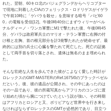
れた。翌朝、60キロ北のバジェグランデからヘリコプター
で現地に到着したCIAのフェリックス・ロドリゲスがイゲラ
で午前10時に「ゲバラを殺せ」を意味する暗号「パピ60
0」の電報を受信[12]。午後0時40分にまずウィリーがベル
ナルディーノ・ワンカ軍曹にM1で撃たれた後、午後0時45
分、ゲバラは政府軍兵士のマリオ・テラン軍曹に右脚の付
け根と左胸、首の根元部分を計3発撃たれたが絶命せず、最
終的には別の兵士に心臓を撃たれて死亡した。死亡の証拠
として両手首を切り落とされ、遺体は無名のまま埋められ
た。
そんな壮絶な人生を歩んできた彼がこよなく愛した時計が
ロレックスのGMT-MASTERのRef.1675/0のブラックベゼル
だという。後、彼の遺品が公開され、その中にあったのは
その一品であり、彼の所蔵写真からアフリカのコンゴに渡
り始めた頃から腕につけていたという説が強い。その時期
はアフリカとロシアと又、ボリビアなど世界中を行き来し
なければならずロレックスのGMTが必然的であり、目立つ