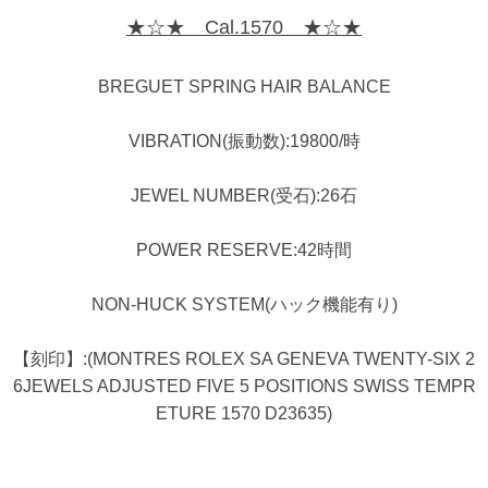
★☆★ Cal.1570 ★☆★
BREGUET SPRING HAIR BALANCE
VIBRATION(振動数):19800/時
JEWEL NUMBER(受石):26石
POWER RESERVE:42時間
NON-HUCK SYSTEM(ハック機能有り)
【刻印】:(MONTRES ROLEX SA GENEVA TWENTY-SIX 2
6JEWELS ADJUSTED FIVE 5 POSITIONS SWISS TEMPR
ETURE 1570 D23635)