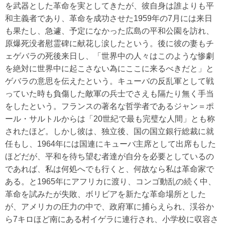
を武器とした革命を実としてきたが、彼自身は誰よりも平
和主義者であり、革命を成功させた1959年の7月には来日
も果たし、急遽、予定になかった広島の平和公園を訪れ、
原爆死没者慰霊碑に献花し涙したという。後に彼の妻もチ
ェゲバラの死後来日し、「世界中の人々はこのような惨劇
を絶対に世界中に起こさない為にここに来るべきだと」と
ゲバラの意思を伝えたという。キューバの反乱軍として戦
っていた時も負傷した敵軍の兵士でさえも隔たり無く手当
をしたという。フランスの著名な哲学者であるジャン＝ポ
ール・サルトルからは「20世紀で最も完璧な人間」とも称
されたほど。しかし彼は、独立後、国の国立銀行総裁に就
任もし、1964年には国連にキューバ主席として出席もした
ほどだが、平和を待ち望む者達が自分を必要としているの
であれば、私は何処へでも行くと、何故なら私は革命家で
ある。と1965年にアフリカに渡り、コンゴ動乱の続く中、
革命を試みたが失敗、ボリビアを新たな革命場所とした
が、アメリカの圧力の中で、政府軍に捕らえられ、渓谷か
ら7キロほど南にある村イゲラに連行され、小学校に収容さ