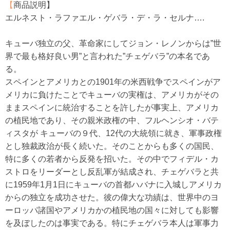
【
商品説明】
エルネスト・ラファエル・ゲバラ・デ・ラ・セルナ….
キューバ独立の父、革命家にしてジョン・レノンからは”世
界で最も格好良い男”と言われた”チェゲバラ”の本名であ
る。
スペインとアメリカとの1901年の米西戦争でスペインがア
メリカに負けたことでキューバの実権は、アメリカがその
ままスペインに統治することを許したが事実上、アメリカ
の植民地であり、その親米政権の中、フルヘンシオ・バテ
ィスタが キューバの９代、12代の大統領に就き、軍事政権
とし独裁政治が長く続いた。そのことからも多くの国民、
特に多くの若者から反発を招いた。その中でフィデル・カ
ストロをリーダーとし反乱軍が結成され、チェゲバラと共
に1959年1月1日にキューバの首都ハバナに入城しアメリカ
からの独立を成功させた。彼の偉大な功績は、世界中のヨ
ーロッパ諸国やアメリカかの植民地の国々に対しても影響
を及ぼしたのは事実である。特にチェゲバラ本人は軍事力