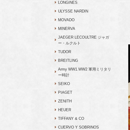
LONGINES
ULYSSE NARDIN
MOVADO
MINERVA
JAEGER LECOULTRE ジャガ
ー・ルクルト
TUDOR
BREITLING
Army WW1.WW2 軍用ミリタリ
ー時計
SEIKO
PIAGET
ZENITH
HEUER
TIFFANY & CO
CUERVO Y SOBRINOS