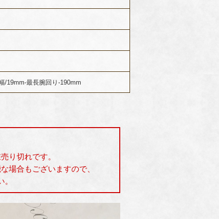
幅/19mm-最長腕回り-190mm
在売り切れです。
能な場合もございますので、
い。