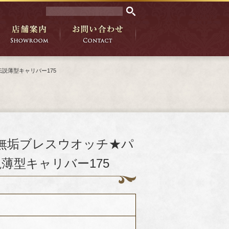
伝説薄型キャリバー175
金無垢ブレスウオッチ★パ
説薄型キャリバー175