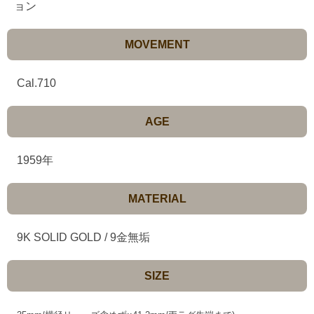
ョン
MOVEMENT
Cal.710
AGE
1959年
MATERIAL
9K SOLID GOLD / 9金無垢
SIZE