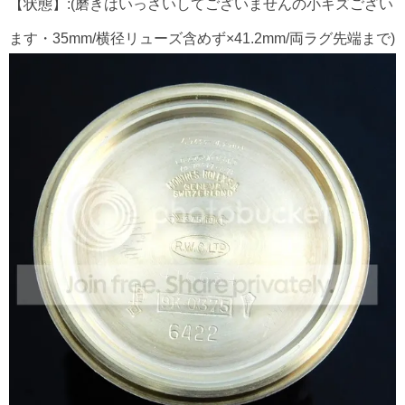
【状態】:(磨きはいっさいしてございませんの小キズござい
ます・35mm/横径リューズ含めず×41.2mm/両ラグ先端まで)