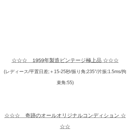
☆☆☆ 1959年製造ビンテージ極上品 ☆☆☆
(レディース/平置日差;＋15-25秒/振り角;235°/片振:1.5ms/拘
束角:55)
☆☆☆ 奇跡のオールオリジナルコンディション ☆
☆☆