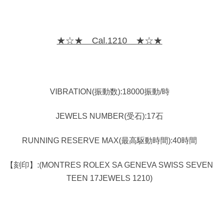
★☆★ Cal.1210 ★☆★
VIBRATION(振動数):18000振動/時
JEWELS NUMBER(受石):17石
RUNNING RESERVE MAX(最高駆動時間):40時間
【刻印】:(MONTRES ROLEX SA GENEVA SWISS SEVEN
TEEN 17JEWELS 1210)