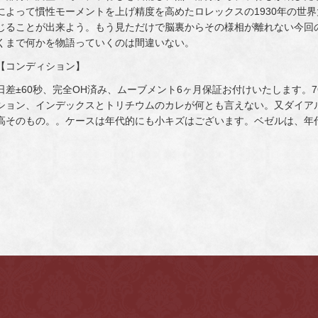
によって慣性モーメントを上げ精度を高めたロレックスの1930年の世
じることが出来よう。もう見ただけで脳裏からその様相が離れない今回
くまで何かを物語っていくのは間違いない。
【コンディション】
日差±60秒、完全OH済み、ムーブメント6ヶ月保証お付けいたします。
ション、インデックスとトリチウムのカレが何とも言えない。又ダイア
高そのもの。。ケースは年代的にも小キズはございます。ベゼルは、年