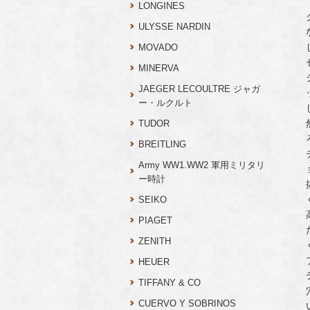
LONGINES
ULYSSE NARDIN
MOVADO
MINERVA
JAEGER LECOULTRE ジャガ
ー・ルクルト
TUDOR
BREITLING
Army WW1.WW2 軍用ミリタリ
ー時計
SEIKO
PIAGET
ZENITH
HEUER
TIFFANY & CO
CUERVO Y SOBRINOS