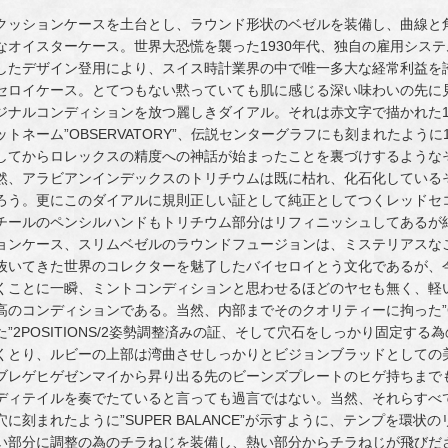
クッションケースを土台とし、ラウンド形状のベゼルを装備し、曲線と
なオイスターケース。世界大恐慌を襲った1930年代、独自の雇用シス
したデザイン登用により、スイス時計業界の中で唯一多大な経常利益を
セロイケース。とてつもない黙っていても肌に感じる深い味わいの先に
ジナルコンディションを放つ麗しきダイアル。それは赤文字で描かれた1
ットネーム”OBSERVATORY”、伝説センターグラフにも刻まれたように
してからロレックスの精度への神話が始まったことを裏づけするような
然、アラビアンインデックスのトリチウムは既に枯れ、化石化している
ろう。更にこのダイアルに規則正しい証として純正としてつくレッドセ
チールのペンシルハンドもトリチウム部分はリフィニッシュしてあるが
ョンケース、スリムベゼルのラウンドフュージョンは、ミステリアスなこ
抜いてきた世界のコレクターを魅了したバイセロイとう文化であるが、
くことに一瞬、ミントコンディションと思わせるほどのヤセも無く、軽
高のコンディションである。当然、内部までそのクオリティーに拘った”Ca
た”2POSITIONS/2姿勢調整済みの証、そして穴石をしっかり固定す
くとり、ルビーの上部は湾曲させしっかりとビジョンブラッドとしての
ブレゲヒゲゼンマイから昇り出る先のビーンズプレートのヒゲ持ちまで
ディテイルを奏でたていると言っても過言ではない。当然、それらすべ
穴に刻まれたように”SUPER BALANCE”が示すように、テンプを環
い部分に調整の為のチラねじを装備し、熱い部分からチラねじが飛びだ