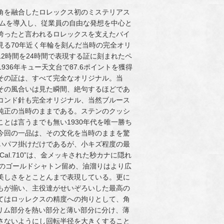
角を融合したロレックス初のミステリアス
テムを導入し、従業員の自由な発想を中心と
誇ったと言われるロレックスを支えたバイ
見る70年近く年輪を刻んだ当時の完全オリ
2時間を24時間で表現する証に刻まれたペ
1936年キュー天文台で87.6ポイントを獲得
その証は、すべて完全なオリジナル。当
その風合いは見た瞬間、絶句するほどであ
コンド針も完全オリジナル、当然ブルース
純正の当時のままである。ステンのクッシ
とは言うまでも無い1930年代を唯一勝ち
今回の一品は、その文化を当時のままを驚
いパフ掛けだけであるが、小キズ程度の最
l.710”は、金メッキされた秒カナに隠れ
る為のゴールドシャトン留め、油溜りはより広
美しさをとことんまで表現している。更に
もが揃い、主役達がせいぞろいした最高の
てはロッレクスの精度への拘りとして、角
状のリム部分を熱い部分と薄い部分に分け、薄
さないようにし回転半径を大きくすること