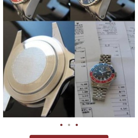
●
●
●