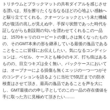
トリチウムとブラックマットの共有ダイアルを感じさせ
る漂いは、頬を擦りたくなるなるほどの心地よい感触へ
と駆り立ててくれる。クオーツショックという未だ機械
式が復活の兆しが見えぬ中、手探り状態であった時代を
証しながらも創設期の匂いを漂わせてくれるこの一品
は、1570キャリのロービートの優しさは無くなったもの
の、そのGMT本来の形を継承している最後の逸品である
ことをここに皆様にお伝えしたい。気になるコンディシ
ョンは、ベゼル、ケースとも極小のキズ、打ち痕はある
ものの、目立つキズは全く無い、バックケースにおいて
は、オープナーによる損傷も無くエッジの一つ一つがそ
のコンディションを語るように当社で5気圧までの防水
検査はさせて頂き、最高の逸品であることを声を大に
し、GMT最後のの申し子としてのこの一品の存在価値を
手に取った方に見極めて頂きたい…….