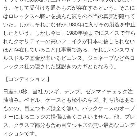
う、そして受付けを通るものが存在するという。そこに
はロレックスへ戦いを挑んだ彼らの本当の真実が隠れて
いた。しかしそれはなぜか1980年に入りその製造を中止
したという。しかし今日、1980年頃までにスイスで作ら
れたクオリティーの高いフェイクが日本に信じられない
ほど存在していることは事実である。それはハンスウイ
ルスドルフ基金が率いるビエンヌ、ジュネーブなど各ロ
レックス社の隠された謎説きのカギともなろう。
【コンディション.】
日差±10秒。当社カンギ、テンプ、ゼンマイチェック注
油済み。ベゼル、ケースとも極小のキズ、打ち痕はある
ものの、目立つキズは全く無い。バックケースのオープ
ナーによるエッジの損傷は全くございません。他、ブレ
ス、クラスプ部分も含め目立つキズの無い最高なコンデ
ィションです。