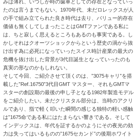
みは薄れ、いつしか時の歯車としての存在となっていっ
たのは言うまでもない。1970年代、未だロレックスが人
の手で組み立てられた良き時代は去り、バリュー的存在
価値も無くしてしまったことはGMTファンである私に
は、ちと寂しく思えるところもあるのも事実である。し
かしそれはクオーツショックからという歴史の渦から抜
け出す為に必死になっていったスイス時計産業の最大の
危機を抜け出した背景が3代目誕生となっていったのも
真実の形なのかもしれない。
そして今回、ご紹介させて頂くのは、”3075キャリ”を搭
載した”Ref.16750”3代目GMT マスター、それもGMTマ
スターの創設期の最後の申し子となる1982年製造モデル
をご紹介したい。未だクリスタル部分は、当時のアクリ
ルであり、指で軽く叩いた瞬間の感じる独特の軽い感触
は”1675命である私にはたまらない響きである。そして
インデックスは、年代を証するかのようにその夜光の効
力は失ってはいるものの”1675セカンド”の後期ホワイト