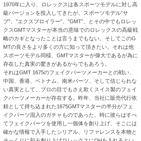
1970年に入り、ロレックスは各スポーツモデルに対し高
級バージョンを投入してきたが、スポーツモデル”サ
ブ”、”エクスブロイラー”、”GMT”、とその中でもロレッ
クスGMTマスターが本当の意味でのロレックスの高級戦
略のカギとなったことは言うまでもない。そしてこのG
MTの良さをより多くの方に知って頂きたい。それは他
スポーツモデル同様、GMTマスターが偉大であるが為に
存在した真実の驚きがあるからでもあろう。
それはGMT 1675のフェイクパーツメーカーとの戦い、
中国、香港、ベトナム、南米パーツ、そして信じられな
い真実として、プロの目でもさえ欺くスイス製のフェイ
クパーツメーカーが存在する。昨年、当社に販売代行依
頼として持ち込まれた1675GMTマスターの半分がフェ
イクパーツ混入のガチャものであった、時に彼らはすべ
てフェイクパーツを使用し一個体を創り上げ、そこには
確かな情報で入手したシリアル、リファレンスを本物と
そっくりに刻み創り上げロレックスにOHを入れるとい