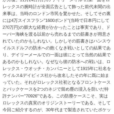
レックスの腕時計が全面広告として飾った前代未聞の出
来事は、当時のロンドン市民を驚かせた。そしてその裏
には4万スイスフラン”1600ポンド”(当時で日本円にして
270万円)の膨大な経費がかかったことは事実であり、ド
ーバー海峡を渡る以前から売れるまでの筋書きが用意さ
れていたのかもしれない。しかしその筋書きはハンスウ
イルスドルフの防水への飽くなき戦いとしての結果であ
り、デイリーメールでの一面は彼にとって当然の結果で
あるのかもしれない。なぜなら彼の防水への戦いは、ロ
レックス・ウオッチ・カンパニーとして1915年に社名を
ウイルス&デイビィス社から改名したその年に既に始ま
っていた。それがロレックス社初となるフロントケース
とバックケースを2つのネジで留め塵の浸入を防いだ特
許ナンバー”70926″である。この防塵ケースこそ、実は
ロレックスの真実のオリジンストーリーである。そして
今回ご紹介するのが、30年代まで製造されていたポケッ