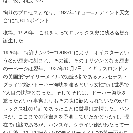
は、後、精度への
拘りのプロセスとなり、1927年”キュー=テディント天文
台”にて86.5ポイント
獲得。1929年、これをもってロレックス史に残る名機が
誕生した……….
1926年、特許ナンバー”120851″により、オイスターとい
う名が歴史に刻まれ、その後、そのオリジンとなる歴史
の一ページは翌年、1927年10月7日、イギリスロンドン
の英国紙”デイリーメイル”の速記者であるメルセデス・
グライツ嬢がドーバー海峡を渡るという女性では世界で
2人目の快挙となった。そしてそれは、ドーバー海峡を
渡ったという事実よりもその腕に嵌められていたのがロ
レックス社の時計であったことに世界は驚愕した。ハン
スが、ここまでの筋書きを予測していたかどうかは、現
在では謎であるが、ハンスが、グライツ嬢がわたって一
か月後、11月24日付けの”デイリーメイル”の第一面をロ