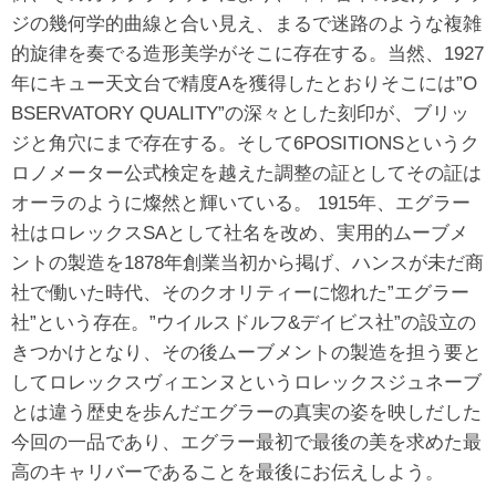
ジの幾何学的曲線と合い見え、まるで迷路のような複雑
的旋律を奏でる造形美学がそこに存在する。当然、1927
年にキュー天文台で精度Aを獲得したとおりそこには”O
BSERVATORY QUALITY”の深々とした刻印が、ブリッ
ジと角穴にまで存在する。そして6POSITIONSというク
ロノメーター公式検定を越えた調整の証としてその証は
オーラのように燦然と輝いている。 1915年、エグラー
社はロレックスSAとして社名を改め、実用的ムーブメ
ントの製造を1878年創業当初から掲げ、ハンスが未だ商
社で働いた時代、そのクオリティーに惚れた”エグラー
社”という存在。”ウイルスドルフ&デイビス社”の設立の
きつかけとなり、その後ムーブメントの製造を担う要と
してロレックスヴィエンヌというロレックスジュネーブ
とは違う歴史を歩んだエグラーの真実の姿を映しだした
今回の一品であり、エグラー最初で最後の美を求めた最
高のキャリバーであることを最後にお伝えしよう。