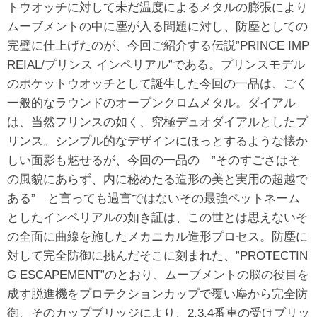
トウオッチに対して未だ温度によるメタルの膨張により
ムーブメントの中に塵が入る問題に対し、防塵としての
完璧に仕上げたのが、今回ご紹介する伝説”PRINCE IMP
REIAL/プリンス インペリアル”である。プリンスモデル
のポケットウオッチとして誕生した今回の一品は、ごく
一般的なラウンドのオープンクロムメタル。ダイアル
は、当然フリンスの如く、究極デュオダイアルとしたプ
リンス。シンプル的なデザインにほっとするような懐か
しい面影も魅せるが、今回の一品の ”そのすごさはそ
の風貌にあらず、内に秘めたる造形の美と実用の超越で
ある” と言っても過言ではないその最強ペットネーム
としたインペリアルの如き証は、この世とは思えないそ
の全面に曲線を施したメカニカル造形プロセス。防塵に
対して完全防御に挑んだそこに刻まれた、”PROTECTIN
G ESCAPEMENT”のとおり、ムーブメントの脳の役目を
成す脱進機をプロテクションカップで覆い塵から完全防
御、そのカップブリッジにより、2,3,4番車の受けブリッ