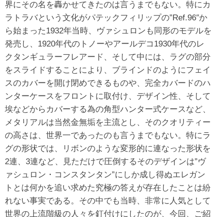
界にその名を轟かせてきたのは言うまでもない。特にカ
ラトラバという文化がパテックフィリップの”Ref.96″か
ら始まった1932年当時、ヴァシュロンも同形のモデルを
発売し、1920年代のトノーやアールデコ1930年代のレ
クタンギュラーフレアード、そして中には、ラグの部分
をスライドすることにより、ブラインドのようにフェイ
スのカバーを開け閉めできるものや、完全カバードのハ
ンターケースをフロントに取付け、デザイン性、そして
埃などからカバーする為の角型ハンター式ケースなど、
メタリアルは当然金無垢を主流とし、そのクオリティー
の高さは、世界一であったのも言うまでもない。特にラ
グの形状では、リボンのような変形的に連なった形状を
2連、3連など、見ただけで圧倒するそのデザインは”ヴ
ァシュロン・コンスタンタン”にしか成し得ぬエレガン
トとは何かを追い求めた究極の答えが存在したことは紛
れない事実である。その中でも当時、非常に人気として
世界の上流階級の人々を釘付けにしたのが、今回、ご紹