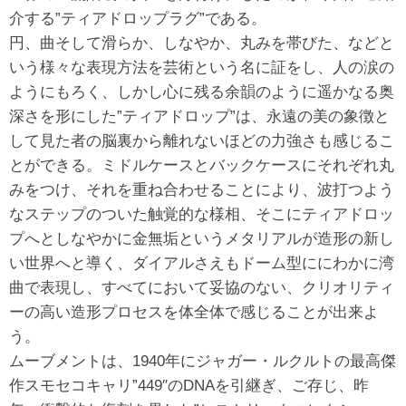
介する”ティアドロップラグ”である。
円、曲そして滑らか、しなやか、丸みを帯びた、などと
いう様々な表現方法を芸術という名に証をし、人の涙の
ようにもろく、しかし心に残る余韻のように遥かなる奥
深さを形にした”ティアドロップ”は、永遠の美の象徴と
して見た者の脳裏から離れないほどの力強さも感じるこ
とができる。ミドルケースとバックケースにそれぞれ丸
みをつけ、それを重ね合わせることにより、波打つよう
なステップのついた触覚的な様相、そこにティアドロッ
プへとしなやかに金無垢というメタリアルが造形の新し
い世界へと導く、ダイアルさえもドーム型ににわかに湾
曲で表現し、すべてにおいて妥協のない、クリオリティ
ーの高い造形プロセスを体全体で感じることが出来よ
う。
ムーブメントは、1940年にジャガー・ルクルトの最高傑
作スモセコキャリ”449″のDNAを引継ぎ、ご存じ、昨