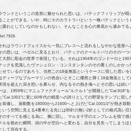
ラウンドというこの造形に魅せられた思いは、パテックフィリップが唱
ることができる。いや…時にそのカラトラバという一種パテックという
だ露わとしていなのかもしれない。そんなことを心の奥底から滲みでる
Ref.7926
それはラウンドフェイスから一気にブレスへと流れるしなやかな造形へ
その思いは、ベゼルに見るとおり、パテックのクールドパリのその一つ
て大胆に彫金の世界で表現している。それは1904年のゴンドーロと19
テックを意識したヴァシュロン・コンスタンタンのその重くのしかかっ
たせているのであろう。当然この18金無垢というケースに宿した思い
はディープなブルーマリンの色合いとそこに燦然と輝く18金無垢とし
表現を超えた深き想いを募らせ、内なるその熱き魂へとその思いは続い
ーは、1959年にマニュファクチュール”ルクルト”が開発した”Cal.81
た”Cal.1001″に更に60年代の精度への誇りとしての野望をテンプに
を装備し、振動数を18000から21600へと上げた”Cal.1001/2″が熱
という空間に見える4番車たる先には秒針の無い2針としての格式高い
そのすべてを感じる為に、腕に回し、マルタ十字のエンブレムを指で感
クルを留めた瞬間、頭の中が空白へと変わる…自分を見失ってしまうほ
として存在する。