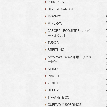
LONGINES
ULYSSE NARDIN
MOVADO
MINERVA
JAEGER LECOULTRE ジャガ
ー・ルクルト
TUDOR
BREITLING
Army WW1.WW2 軍用ミリタリ
ー時計
SEIKO
PIAGET
ZENITH
HEUER
TIFFANY & CO
CUERVO Y SOBRINOS