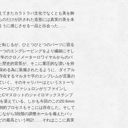
えてきたカラトラバ文化でなくとも美を飾
ものだけが許された造形には真実の美を未
ように感じさせる一品と出会った……
と転じるが、ひとつひとつのパーツに宿る
一つのエングレービングをより繊細にそし
07年のクロノメーターロワイヤルからのパ
た歴史的背景が、そこに重圧的な漂いを持
を深める為に装備されたるように、ダイアル
て存在するマルタ十字のエンブレムが言葉の
ていく。そのキャリバーはというストーリ
8″をベースにヴァシュロンがリファインし
宿したCマスロットのジャイロマックステンプ
き鼓動を湛えている。しかも今回のこの20.6mm
圧倒的プロセスもそこには存在した。そして
じながら3段階の調整ホールを備えたバッ
どの最高という時計……それはここに真実