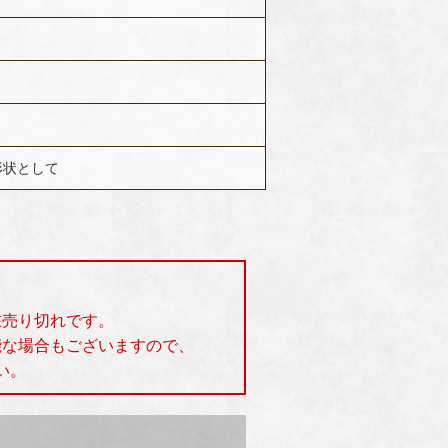
ド形状として
在売り切れです。
能な場合もございますので、
い。