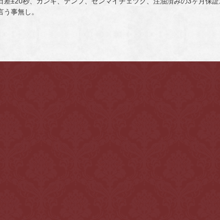
日差±20秒、ガンギ、テンプ、ゼンマイチェツク、注油済みの3ヶ月保
言う事無し。