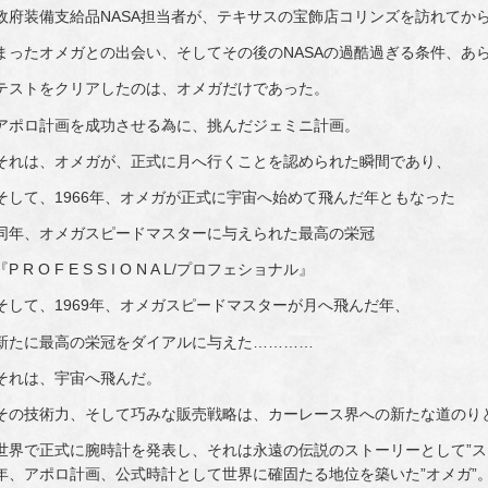
政府装備支給品NASA担当者が、テキサスの宝飾店コリンズを訪れてか
まったオメガとの出会い、そしてその後のNASAの過酷過ぎる条件、あ
テストをクリアしたのは、オメガだけであった。
アポロ計画を成功させる為に、挑んだジェミニ計画。
それは、オメガが、正式に月へ行くことを認められた瞬間であり、
そして、1966年、オメガが正式に宇宙へ始めて飛んだ年ともなった
同年、オメガスピードマスターに与えられた最高の栄冠
『P R O F E S S I O N A L/プロフェショナル』
そして、1969年、オメガスピードマスターが月へ飛んだ年、
新たに最高の栄冠をダイアルに与えた…………
それは、宇宙へ飛んだ。
その技術力、そして巧みな販売戦略は、カーレース界への新たな道のり
世界で正式に腕時計を発表し、それは永遠の伝説のストーリーとして”スピ
年、アポロ計画、公式時計として世界に確固たる地位を築いた”オメガ”