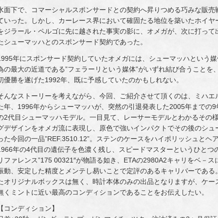
水面下で、コマーシャルスポンサードとの契約へ昇りつめる巧みな販売戦
ていった。しかし、カーレース界において確固たる地位を築いたホイヤ
をジラール・ペルゴに先に越された事実の影に、オメガが、次に打って出
たシューマッハとのスポンサード契約であった。
1995年にスポンサード契約していたオメガには、シューマッハという
為の最大の近道である”フェラーリという媒体”がいずれ結び合うことを
初優勝を遂げた1992年、既に予感していたのかもしれない。
そんなストーリーを考えながら、今回、ご紹介させて頂くのは、ミハエ
た年、1996年からシューマッハが、突然の引退発表した2005年まで
の2代目シューマッハモデル。一目見て、レーサーモデルとわかるその
グデザインをオメガ流に表現し、原色で強いインパクトでその後のシュ
った今回の一品”REF.3510.12”。ステンのケースをハイポリッシュ
1966年の4代目の遺伝子を色濃く残し、スピードマスターというひと
リファレンス”175 00321″が物語る如き、ETAの2980A2キャリをベ－スに
振動、安定した精度とメンテし易いことで定評のあるキャリバーである
たオリジナルボックスは無く、時計本体のみの出品となりますが、ケー
無くミントに近い最高のコンディションであることをお伝えしたい。
【コンディション】