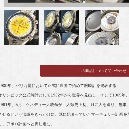
1900年、パリ万博において正式に世界で始めて腕時計を発表する……..
オリンピック公式時計として1932年から世界へ見出し、そして1969年
1961年、5月、ケネディー大統領が、人類史上初、月に人を送り、無事
させるという演説をきっかけに、既に始まっていたマーキュリー計画を
し、アポロ計画へと押し進む。