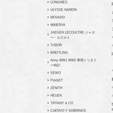
LONGINES
ULYSSE NARDIN
MOVADO
MINERVA
JAEGER LECOULTRE ジャガ
ー・ルクルト
TUDOR
BREITLING
Army WW1.WW2 軍用ミリタリ
ー時計
SEIKO
PIAGET
ZENITH
HEUER
TIFFANY & CO
CUERVO Y SOBRINOS