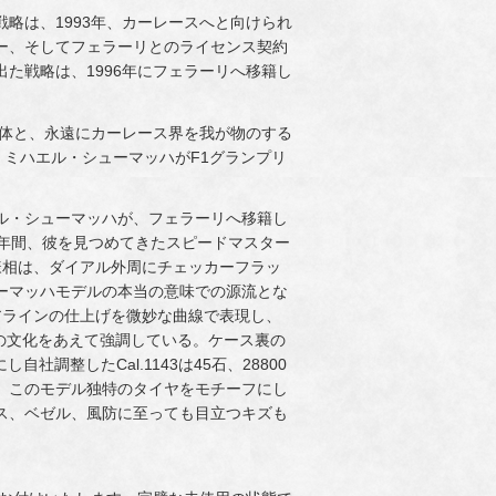
略は、1993年、カーレースへと向けられ
ー、そしてフェラーリとのライセンス契約
た戦略は、1996年にフェラーリへ移籍し
媒体と、永遠にカーレース界を我が物のする
、ミハエル・シューマッハがF1グランプリ
ル・シューマッハが、フェラーリへ移籍し
の9年間、彼を見つめてきたスピードマスター
様相は、ダイアル外周にチェッカーフラッ
ーマッハモデルの本当の意味での源流とな
とヘアラインの仕上げを微妙な曲線で表現し、
つの文化をあえて強調している。ケース裏の
し自社調整したCal.1143は45石、28800
。このモデル独特のタイヤをモチーフにし
ス、ベゼル、風防に至っても目立つキズも