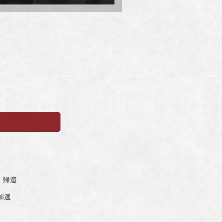
、
、帰還
加速