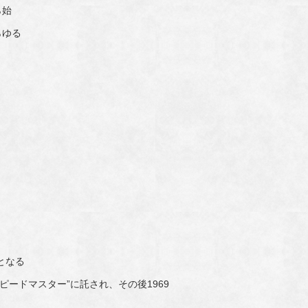
ら始
らゆる
となる
ードマスター”に託され、その後1969
。