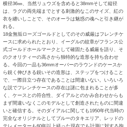
横径36㎜、当然リュウズを含めると38mmそして縦径
は、ラグの両先端までとする刺激的なこのサイズ、紅の
衣を纏いしことで、そのオーラは魅惑の魂へと引き継が
れる。
18金無垢ローズゴールドとしてのその威厳はフレンチケ
ースに求められたとおり、イーグルの紋章がフランス公
式ゴールドホールマークとして確固たる威厳を語り、そ
のクオリティーの高さから独特的な造形を持ち合わせ
る。今回の一品も36mmオーバーのラウンドのケースか
ら鋭く伸びきる鋭いその造形は、ステップをつけること
で、一際目立つ存在であることは間違いない。いろいろ
な説でフレンチケースの存在は謎に包まれることが多
く、ケースとの符合性、ダイアルとのかみ合わせからも
まず間違いなくこのモデルとして創造されたものに間違
いと確信する。そのダイアルに関しても1950年代当時の
完全なオリジナルとしてブルーのタキエリア、レッドの
テレメーターも60年以上経った現在でも計測に対する拘