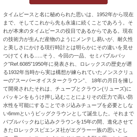
タイムピースと名に秘められた思いは、1952年から現在
まで、そしてこれから先も永遠に続くことであろう。そ
れが本来のタイムピースの役目であるからである。現在
の技術力が生んだ産物のようにメンテし易いが、耐久性
と美しさにかける現行時計とは明らかにその違いを見せ
つけてくれる…..そう、今回の一品、セミバブルバッ
ク”Ref.6085”1950年に発表され、ロレックスの歴史が遡
る1932年当時から実は構想が練られていたノンスクリュ
ーの”スーパーオイスタークラウン”、 18年の月日を擁し
て開発されたそれは、チューブとクラウン(リューズ)に
パッキンをもうけ押し込むことによりその圧力で高い防
水性を可能にすることでネジ込みチューブを必要としな
い6mmというビッグクラウンとして誕生した。それまで
バブルバックねじ込みクラウンを15年の間、進化させて
きたロレックスビエンヌ社がエグラー一族の思いとし