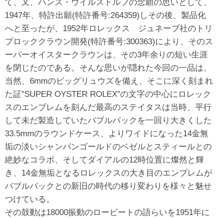
て、又、ハンス・ウイルスドルフの念願の思いとして、
1947年、特許出願(特許番号:264359)しその後、製品化
へと至ったが、1952年ロレックス ジュネーブ社のトリ
プロッククラウン開発(特許番号:300363)により、そのス
ーパーオイスタークラウンは、その3年余りの短い生涯
を閉じたのである。そんな思いが隠れた今回の一品は、
当然、6mmのビッグリュウズを備え、そこに深く刻まれ
た証”SUPER OYSTER ROLEX”の文字の中心にロレック
スのエンブレムを刻んだ最高のステイタスは当時、平行
して未だ製造していたバブルバックを一回り大きくした
33.5mmのラウンドケース、よりワイドになった14金無
垢の淡いシャンパンゴールドのベゼルとスティールとの
絶妙なコラボ、そしてダイアルの12時位置に燦然と輝
き、14金無垢となるロレックスの大き目のエンブレムが
バブルバックとの新旧の時代の移り変わりを様々と魅せ
つけている。
その鼓動は18000振動のロービートの語らいを1951年に