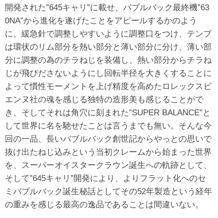
開発された”645キャリ”に載せ、バブルバック最終機”63
0NA”から進化を遂げたことをアピールするかのよう
に、緩急針で調整しやすいように調整口をつけ、テンプ
は環状のリム部分を熱い部分と薄い部分に分け、薄い部
分に調整の為のチラねじを装備し、熱い部分からチラね
じが飛びださないようにし回転半径を大きくすることに
よって慣性モーメントを上げ精度を高めたロレックスビ
エンヌ社の魂を感じる独特の造形美も感じることがで
き、そしてそれは角穴に刻まれた”SUPER BALANCE”と
して世界に名を馳せたことは言うまでも無い。そんな今
回の一品、長いバブルバック創世記からやっとの思いで
抜け出たねじ込みという当初クレームから始まった世界
を、スーパーオイスタークラウン誕生への軌跡として、
そして”645キャリ”開発により、よりフラット化へのセ
ミバブルバック誕生秘話としてその52年製造という経年
の重みを感じる最高の逸品であることは間違いない。