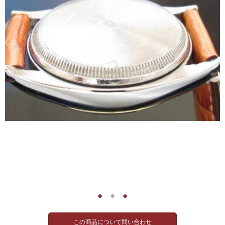
●
●
●