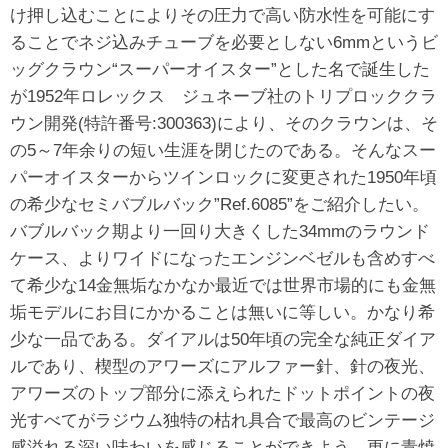
け押し込むことによりその圧力で高い防水性を可能にす
ることでネジ込みチューブを必要としない6mmというビ
ッグクラウン“スーパーオイスター”とした名で誕生した
が1952年ロレックス ジュネーブ社のトリプロッククラ
ウン開発(特許番号:300363)により、そのクラウンは、そ
の5～7年余りの短い生涯を閉じたのである。そんなスー
パーオイスターからツインロックに変更された1950年頃
の希少なセミバブルバック”Ref.6085”をご紹介したい。
バブルバック期より一回り大きくした34mmのラウンド
ケース、よりワイドになったエンジンベゼルも含めすべ
て希少な14金無垢なかなか最近では世界市場的にも金無
垢モデルにお目にかかることは無いに等しい。かなり希
少な一品である。ダイアルは50年頃の完全な純正ダイア
ルであり、楔型のアワーズにアルファー針、針の夜光、
アワーズのトップ部分に添えられたドットポイントの夜
光すべてがラジウム独特の枯れ具合で最高のビンテージ
感溢れる深い味わいを感じることができよう。更に青焼