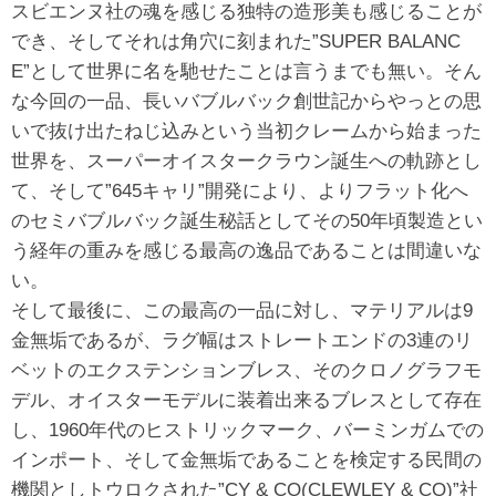
スビエンヌ社の魂を感じる独特の造形美も感じることが
でき、そしてそれは角穴に刻まれた”SUPER BALANC
E”として世界に名を馳せたことは言うまでも無い。そん
な今回の一品、長いバブルバック創世記からやっとの思
いで抜け出たねじ込みという当初クレームから始まった
世界を、スーパーオイスタークラウン誕生への軌跡とし
て、そして”645キャリ”開発により、よりフラット化へ
のセミバブルバック誕生秘話としてその50年頃製造とい
う経年の重みを感じる最高の逸品であることは間違いな
い。
そして最後に、この最高の一品に対し、マテリアルは9
金無垢であるが、ラグ幅はストレートエンドの3連のリ
ベットのエクステンションブレス、そのクロノグラフモ
デル、オイスターモデルに装着出来るブレスとして存在
し、1960年代のヒストリックマーク、バーミンガムでの
インポート、そして金無垢であることを検定する民間の
機関としトウロクされた”CY & CO(CLEWLEY & CO)”社