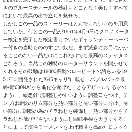
きのブルースティールの秒針もどことなく美しくすべて
において最高の出で立ちを魅せる。
しかしこの一品のストーリーはとんでもないものを用意
していた。何とこの一品が1951年4月6日にクロノメータ
ー検定を完了した検定書もついたギャランティーペーパ
ー付きの当時もののすごい奴だ。まず滅多にお目にかか
ることのない一品だけにこれだけでも最高のステイタス
となろう。当然この独特のローターサウンドを聞かせて
くれるその鼓動は18000振動のロービートの語らいを19
51年に開発された”645キャリ”に載せ、バブルバック最
終機”630NA”から進化を遂げたことをアピールするかの
ように、緩急針で調整しやすいように調整口をつけ、テ
ンプは環状のリム部分を熱い部分と薄い部分に分け、薄
い部分に調整の為のチラねじを装備し、熱い部分からチ
ラねじが飛びださないようにし回転半径を大きくするこ
とによって慣性モーメントを上げ精度を高めたロレック