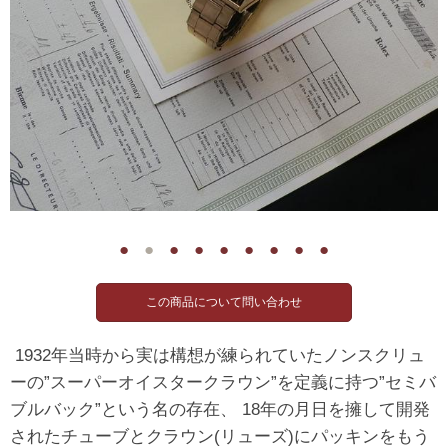
●
●
●
●
●
●
●
●
●
1932年当時から実は構想が練られていたノンスクリュ
ーの”スーパーオイスタークラウン”を定義に持つ”セミバ
ブルバック”という名の存在、 18年の月日を擁して開発
されたチューブとクラウン(リューズ)にパッキンをもう