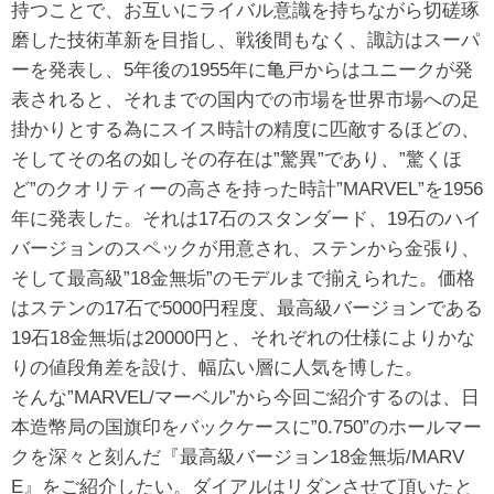
持つことで、お互いにライバル意識を持ちながら切磋琢
磨した技術革新を目指し、戦後間もなく、諏訪はスーパ
ーを発表し、5年後の1955年に亀戸からはユニークが発
表されると、それまでの国内での市場を世界市場への足
掛かりとする為にスイス時計の精度に匹敵するほどの、
そしてその名の如しその存在は”驚異”であり、”驚くほ
ど”のクオリティーの高さを持った時計”MARVEL”を1956
年に発表した。それは17石のスタンダード、19石のハイ
バージョンのスペックが用意され、ステンから金張り、
そして最高級”18金無垢”のモデルまで揃えられた。価格
はステンの17石で5000円程度、最高級バージョンである
19石18金無垢は20000円と、それぞれの仕様によりかな
りの値段角差を設け、幅広い層に人気を博した。
そんな”MARVEL/マーベル”から今回ご紹介するのは、日
本造幣局の国旗印をバックケースに”0.750”のホールマー
クを深々と刻んだ『最高級バージョン18金無垢/MARV
E』をご紹介したい。ダイアルはリダンさせて頂いたと