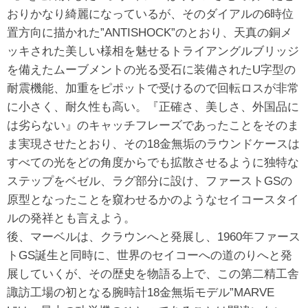
おりかなり綺麗になっているが、そのダイアルの6時位
置方向に描かれた”ANTISHOCK”のとおり、天真の銅メ
ッキされた美しい様相を魅せるトライアングルブリッジ
を備えたムーブメントの光る受石に装備されたU字型の
耐震機能、加重をピポットで受けるので回転ロスが非常
に小さく、耐久性も高い。『正確さ、美しさ、外国品に
は劣らない』のキャッチフレーズであったことをそのま
ま実現させたとおり、その18金無垢のラウンドケースは
すべての光をどの角度からでも拡散させるように独特な
ステップをベゼル、ラグ部分に設け、ファーストGSの
原型となったことを窺わせるかのようなセイコースタイ
ルの発祥とも言えよう。
後、マーベルは、クラウンへと発展し、1960年ファース
トGS誕生と同時に、世界のセイコーへの道のりへと発
展していくが、その歴史を物語る上で、この第二精工舎
諏訪工場の初となる腕時計18金無垢モデル”MARVE