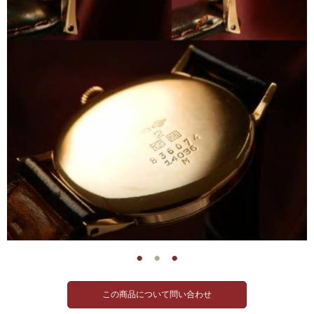
●
●
●