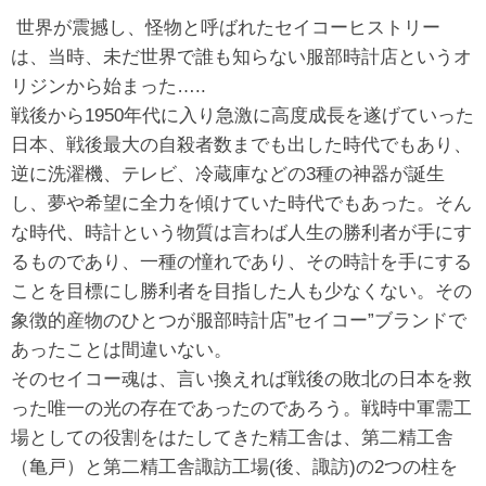
世界が震撼し、怪物と呼ばれたセイコーヒストリー
は、当時、未だ世界で誰も知らない服部時計店というオ
リジンから始まった…..
戦後から1950年代に入り急激に高度成長を遂げていった
日本、戦後最大の自殺者数までも出した時代でもあり、
逆に洗濯機、テレビ、冷蔵庫などの3種の神器が誕生
し、夢や希望に全力を傾けていた時代でもあった。そん
な時代、時計という物質は言わば人生の勝利者が手にす
るものであり、一種の憧れであり、その時計を手にする
ことを目標にし勝利者を目指した人も少なくない。その
象徴的産物のひとつが服部時計店”セイコー”ブランドで
あったことは間違いない。
そのセイコー魂は、言い換えれば戦後の敗北の日本を救
った唯一の光の存在であったのであろう。戦時中軍需工
場としての役割をはたしてきた精工舎は、第二精工舎
（亀戸）と第二精工舎諏訪工場(後、諏訪)の2つの柱を