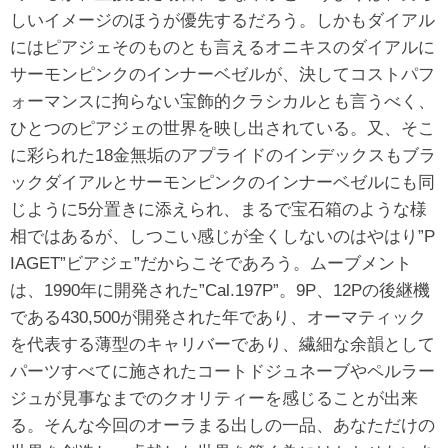
しいイメージのほうが優先するだろう。しかもダイアル
にはピアジェそのものとも言えるオニキスのダイアルに
サーモンピンクのインナーベゼルが、決してコストパフ
ォーマンスに拘らない宝飾的クラシカルとも言うべく、
ひとつのピアジェの世界を映し出されている。又、そこ
に彩られた18金無垢のアプライドのインデックスもブラ
ックダイアルとサーモンピンクのインナーベゼルにも同
じように5分置きに添えられ、まるで宝石箱のような様
相ではあるが、しつこい感じが全くしないのはやはり”P
IAGET”ビアジェ”だからこそであろう。ムーブメント
は、1990年に開発された”Cal.197P”。9P、12Pの後継機
である430,500が開発された年であり、オーマティック
を代表する薄型のキャリバーであり、繊細な余韻として
パーツすべてに施されたコートドジュネーブやペルラー
ジュが見事なまでのクオリティーを感じることが出来
る。そんな今回のオーラまる出しの一品、あなただけの