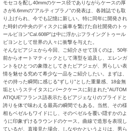
モセコを配し40mmのケース径でありながらケースの厚
さが6.6mmの”アルティプラノ”の発表は、各雑誌でも取
り上げられ、今でも記憶に新しい。特に同年に開発され
た時針の中央のディスクに歯車を繋げた自社開発のトゥ
ールビヨン”Cal.608P”は中に浮かぶフライングトゥール
ビヨンとして世界の人々に衝撃を与えた。
そんなピアジェから今回、ご紹介させて頂くのは、50年
前からオートマティックとして薄型を追及し、エレンガ
ントをひとつの象徴としてきたピアジェが、男らしい表
情を魅せる究めて希少な一品をご紹介したい。まずは、
その持った瞬間に感じる”ずしり”とした重量感、18金無
垢というステイタスにバークケースに刻まれた”AUTOM
ATIQUE”フランス語表示たるビアジェなりのプライドと
誇りを体で味わえる最高の瞬間でもある。当然、その様
相もベゼルもワイドにし、そのベゼルを覆い隠すかのよ
うに印象ずけるラウンドのケース。曲線で造形を表現し
ているが、直接見た場合、しなやかというよりは、男ら