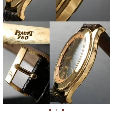
●
●
●