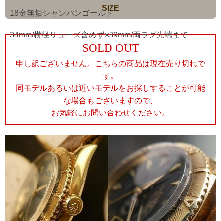
SIZE
18金無垢シャンパンゴールド
34mm/横径リューズ含めず×39mm/両ラグ先端まで
SOLD OUT
申し訳ございません。こちらの商品は現在売り切れで
す。
同モデルあるいは近いモデルをお探しすることが可能
な場合もございますので、
お気軽にお問い合わせください。