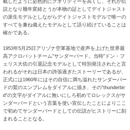
載したように必然的にクオリティーを高くし、それが伝
説となり幾年変経とうが本物の証としてデイトジャスト
の派生モデルとしながらデイトジャストモデルで唯一の
すべてを兼ね備えたモデルとして語り続けていることは
確かである。
1953年5月25日アリゾナ空軍基地で産声を上げた世界最
高アクロバットチーム”サンダーバード。当時”ドン・フ
ェリス大佐の引退記念モデルとして特別発注されたと言
われるがそれは日本の誇張過ぎたストーリーであるが、
正式には1960年にはその自信に満ち溢れたサンダーバー
ドの鷲のエンブレムをダイアルに描き、その”thunderbir
d”の文字がダイアルに無いにしろ初めてロレックスがサ
ンダーバードという言葉を使い宣伝したことによりここ
で初めてサンダーバードとしての伝説がヒストリーに刻
まれることとなる。