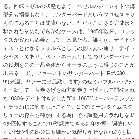
る。回転ベゼルの状態もよく、ベゼルのジョンイトの溝
部分も損傷もなく、サンダーバードというプロセスそり
ものであることは間違いない、ただそこにある完成形と
称されたそのなでらかなケースは、1945年以来、ロレッ
クスが変わらぬ美として、又見た者、誰もが、デイトジ
ャストとわかるフォルムとしての意味あい通り、デイト
ジャストであり、ペットネームとしてのサンダーバード
の役割をこの一品全体からオーラのように感じることが
出来る。 又、ファーストのサンダーバード”Ref.630
9”(来週、ヤフーに出品致します) のセミバブルバックか
ら一転して、片巻あげを両方向巻き上げとして開発され
た1030をデイト付きとした”Cal.1065”(スーパーテンプか
らチラねじに変更したことで、2つのミーンタイムスク
リューの存在を確かにする為にその調整用チラねじを1/
4を回転することで10秒調整できる刻印を押し調整しや
すい機能性の部分にも細かい気配りかせなされる)を搭