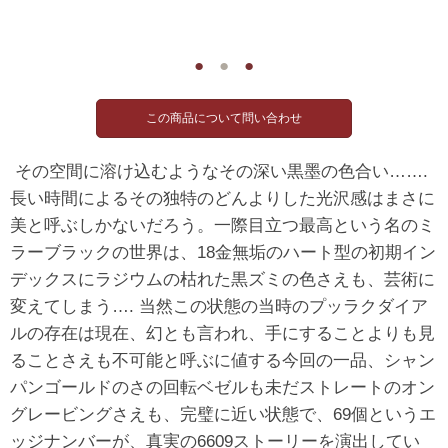
●
●
●
その空間に溶け込むようなその深い黒墨の色合い…….
長い時間によるその独特のどんよりした光沢感はまさに
美と呼ぶしかないだろう。一際目立つ最高という名のミ
ラーブラックの世界は、18金無垢のハート型の初期イン
デックスにラジウムの枯れた黒ズミの色さえも、芸術に
変えてしまう…. 当然この状態の当時のプッラクダイア
ルの存在は現在、幻とも言われ、手にすることよりも見
ることさえも不可能と呼ぶに値する今回の一品、シャン
パンゴールドのさの回転ベゼルも未だストレートのオン
グレービングさえも、完璧に近い状態で、69個というエ
ッジナンバーが、真実の6609ストーリーを演出してい