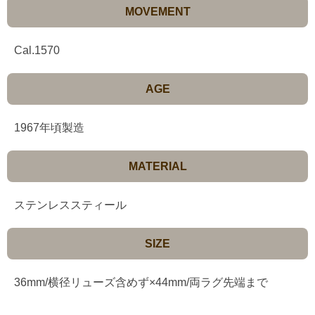
MOVEMENT
Cal.1570
AGE
1967年頃製造
MATERIAL
ステンレススティール
SIZE
36mm/横径リューズ含めず×44mm/両ラグ先端まで