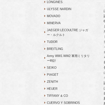
LONGINES
ULYSSE NARDIN
MOVADO
MINERVA
JAEGER LECOULTRE ジャガ
ー・ルクルト
TUDOR
BREITLING
Army WW1.WW2 軍用ミリタリ
ー時計
SEIKO
PIAGET
ZENITH
HEUER
TIFFANY & CO
CUERVO Y SOBRINOS