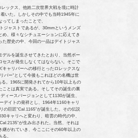
イズロレックス、他姓二次世界大戦を境に時計
り着いた。しかしその中でも当時1945年に
となってしまったことで、
てたデイトジャストであるが、30mmというメンズ
とめ、様々なシチュエーションに応えてき
った歴史の中、今回の一品はデイトジャス
モデルを誕生させてきたとおり、当然ボー
ロセスが発生しなくてはならない。そこで
ズキャリバーへの移行とったロレックスな
リバー”として今後もこれほどの名機は世
ある。1965に開発されてから10年以上もの
たことは真実である。そしてその誕生の裏
レディースバージョンとして1130が誕生、
デイトの発祥とし、1964年1160キャリ
巨匠”Cal.1165”が誕生した。その伝説
2030キャリへと変わり、暗雲の時代の中、
al.2135”が生み出された。当然、それは
き継がれていき、今ここにその60年以上の
ある。