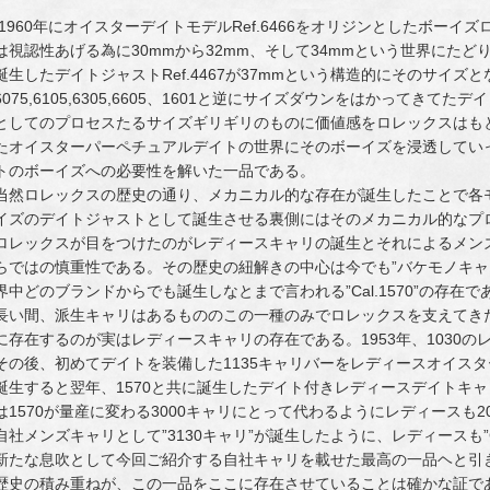
1960年にオイスターデイトモデルRef.6466をオリジンとしたボー
は視認性あげる為に30mmから32mm、そして34mmという世界にたど
誕生したデイトジャストRef.4467が37mmという構造的にそのサイズ
6075,6105,6305,6605、1601と逆にサイズダウンをはかってき
としてのプロセスたるサイズギリギリのものに価値感をロレックスはも
たオイスターパーペチュアルデイトの世界にそのボーイズを浸透してい
トのボーイズへの必要性を解いた一品である。
当然ロレックスの歴史の通り、メカニカル的な存在が誕生したことで各
イズのデイトジャストとして誕生させる裏側にはそのメカニカル的なプ
ロレックスが目をつけたのがレディースキャリの誕生とそれによるメン
らではの慎重性である。その歴史の紐解きの中心は今でも”バケモノキャ
界中どのブランドからでも誕生しなとまで言われる”Cal.1570”の存在で
長い間、派生キャリはあるもののこの一種のみでロレックスを支えてき
に存在するのが実はレディースキャリの存在である。1953年、1030の
その後、初めてデイトを装備した1135キャリバーをレディースオイスター
誕生すると翌年、1570と共に誕生したデイト付きレディースデイトキャリの
は1570が量産に変わる3000キャリにとって代わるようにレディースも
自社メンズキャリとして”3130キャリ”が誕生したように、レディースも”C
新たな息吹として今回ご紹介する自社キャリを載せた最高の一品ヘと引
歴史の積み重ねが、この一品をここに存在させていることは確かな証で