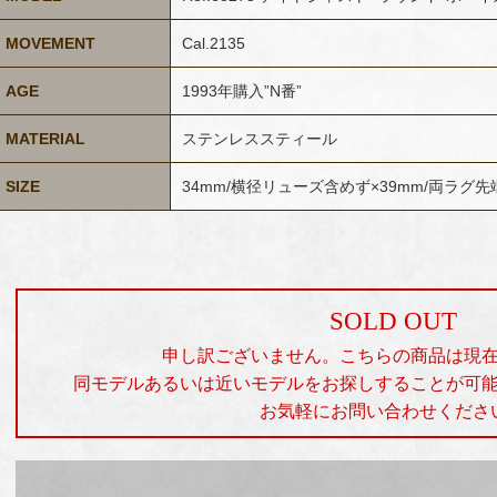
MOVEMENT
Cal.2135
AGE
1993年購入”N番”
MATERIAL
ステンレススティール
SIZE
34mm/横径リューズ含めず×39mm/両ラグ
SOLD OUT
申し訳ございません。こちらの商品は現
同モデルあるいは近いモデルをお探しすることが可
お気軽にお問い合わせくださ