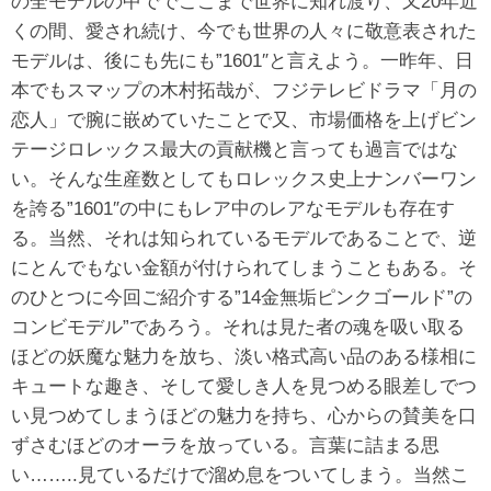
の全モデルの中ででここまで世界に知れ渡り、又20年近
くの間、愛され続け、今でも世界の人々に敬意表された
モデルは、後にも先にも”1601″と言えよう。一昨年、日
本でもスマップの木村拓哉が、フジテレビドラマ「月の
恋人」で腕に嵌めていたことで又、市場価格を上げビン
テージロレックス最大の貢献機と言っても過言ではな
い。そんな生産数としてもロレックス史上ナンバーワン
を誇る”1601″の中にもレア中のレアなモデルも存在す
る。当然、それは知られているモデルであることで、逆
にとんでもない金額が付けられてしまうこともある。そ
のひとつに今回ご紹介する”14金無垢ピンクゴールド”の
コンビモデル”であろう。それは見た者の魂を吸い取る
ほどの妖魔な魅力を放ち、淡い格式高い品のある様相に
キュートな趣き、そして愛しき人を見つめる眼差しでつ
い見つめてしまうほどの魅力を持ち、心からの賛美を口
ずさむほどのオーラを放っている。言葉に詰まる思
い……..見ているだけで溜め息をついてしまう。当然こ