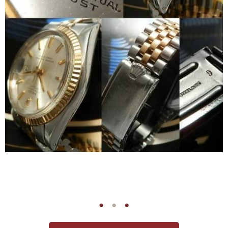
●
●
●