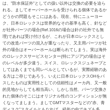
は、”防水保証外”としての扱い以外は交換の必要を迫ら
れる。ましてオーバーホールを受けられる個体であるか
どうかの問題もそこにはある。現在、特にニューヨー
ク、日本ロレックスは世界的なその基準も高く、針など
が社外パーツの場合(Ref.1016の場合は針の社外でも無
理)であれば受け付けるが、これが日本ロレックスとし
ての改造パーツの混入が重なったり、又主用パーツが社
外の場合はオーバーホールは断られてしまう。実は海外
のロレックスサービスセンター(特にアジア)の場合はそ
のレベルが多少違う。スイス、ロレックスジュネーブと
してはあくまでも同レベルとしているが、実際経験のあ
る方はご存じであろう。いえに日本ロレックスOHをパ
スしたものは実用性としての信頼性はメーカ内、又一般
的見地からしても相当高い、しかし当然、パーツ交換さ
れた個体のそこにはオリジナル性のコンディションが無
くなってましまう。ましてGMTマスターなどの”赤、青
ディスク”スタイルともなれば、経年の中でキズも多