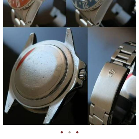
●
●
●