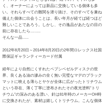
く、オーナーによっては新品に交換している個体も多
い。それらすべての難関を潜り抜け、そのすべてを兼ね
備えた個体に出会うことは、長い年月が経てば経つほど
難しいことであろう。しかし、その逸品があたなの目の
前に存在したら……..
そんな一品…..
2012年8月20日～2014年8月20日の2年間ロレックス社国
際保証ギャランティーカード付属
経年により自然にくすれたペプシベゼルディスクの世
界、良くある油の滲みの全く無い完璧なマデのブラック
マットに映える薄らとヤケが全体に広がったトリチウム
という存在、薄く丁寧に塗布されたその夜光塗料”トリ
チウム”の深みのある漂い、針は81年時のメーカーOH時
に交換されたが、素材は嬉しくトリチウム。こんな個体