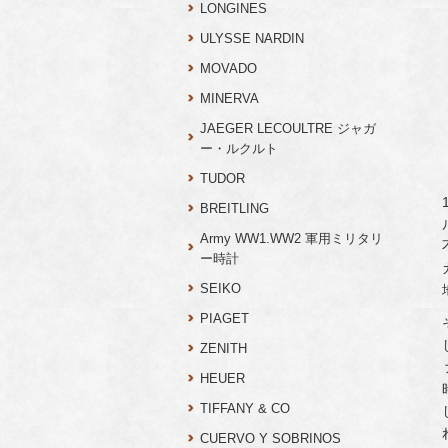
LONGINES
ULYSSE NARDIN
MOVADO
MINERVA
JAEGER LECOULTRE ジャガ
ー・ルクルト
TUDOR
BREITLING
Army WW1.WW2 軍用ミリタリ
ー時計
SEIKO
PIAGET
ZENITH
HEUER
TIFFANY & CO
CUERVO Y SOBRINOS