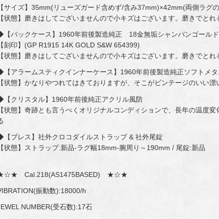
【サイズ】35mm(リューズガード含めず/含み37mm)×42mm(両側ラグ
【状態】磨きはしてございませんので小キズはございます。磨きでとれ
◆【バックケース】1960年前後製造純正 18金無垢シャンパンゴール
【刻印】(GP R1915 14K GOLD S&W 654399)
【状態】磨きはしてございませんので小キズはございます。磨きでとれ
◆【アラームスティクインナーケース】1960年前後製造純正ソフトメタ
【状態】かなりやつれてはきておりますが、そこがビンテージのいい漂
◆【クリスタル】1960年前後純正アクリル風防
【状態】奇跡とも言うべくオリジナルコンディションで、長年の温度変
る
◆【ブレス】社外クロコダイルストラップ & 社外尾錠
【状態】ストラップ:新品-ラグ幅18mm-腕周り～190mm / 尾錠:新品
★☆★ Cal.218(AS1475BASED) ★☆★
VIBRATION(振動数):18000/h
JEWEL NUMBER(受石数):17石