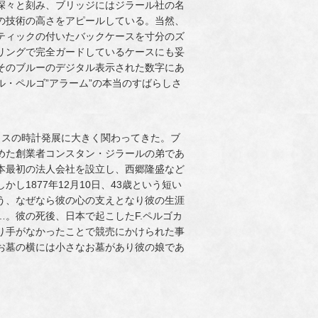
が深々と刻み、ブリッジにはジラール社の名
の技術の高さをアピールしている。当然、
ティックの付いたバックケースを寸分のズ
リングで完全ガードしているケースにも妥
そのブルーのデジタル表示された数字にあ
・ペルゴ”アラーム”の本当のすばらしさ
イスの時計発展に大きく関わってきた。ブ
めた創業者コンスタン・ジラールの弟であ
本最初の法人会社を設立し、西郷隆盛など
1877年12月10日、43歳という短い
う、なぜなら彼の心の支えとなり彼の生涯
。彼の死後、日本で起こしたF.ペルゴカ
り手がなかったことで競売にかけられた事
お墓の横には小さなお墓があり彼の娘であ