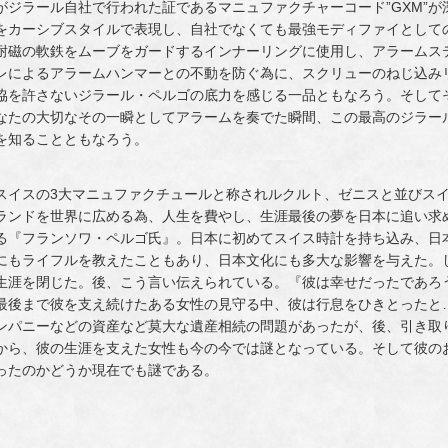
がジラール自社で行われた証であるマニュファクチャーコード”GXM”
をカーシブスタイルで表現し、自社でなくても最強モディファイとして
耐磁の軟鉄をムーブをガードするインナーリングに使用し、アラームス
レによるアラームハンマーとの不動を防ぐ為に、スクリューのねじ込み
協を許さないジラール・ペルゴの底力を感じる一品ともなろう。そして
なたの大切なその一瞬としてアラームを奏でた瞬間、この最高のジラール
を知ることともなろう。
スイスの3大マニュファクチュールと称されルクルト、ゼニスと並びス
ランドを世界に広める為、人生を費やし、生涯最後の夢を日本に追い求
る『フランソワ・ペルゴ氏』。日本に初めてスイス時計を持ち込み、日
にもライフルを教えたこともあり、日本文化にも多大な影響を与えた。しかし
生涯を閉じた。後、こう言い伝えられている。『彼は幸せだったであろ
最後まで彼を支え続けたある女性の見守る中、彼は行息をひきとったと…
ンパニーなどの資産など莫大な遺産相続の問題があったが、後、引き取
から、彼の生涯を支えた女性も今の今では謎となっている。そして彼の
ったのかどうか現在でも謎である。