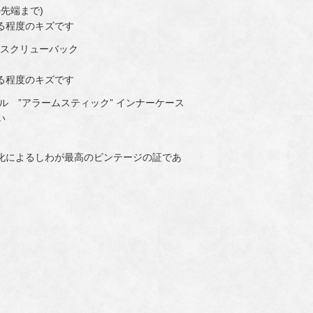
の先端まで)
る程度のキズです
ドスクリューバック
る程度のキズです
ル ”アラームスティック” インナーケース
い
化によるしわが最高のビンテージの証であ