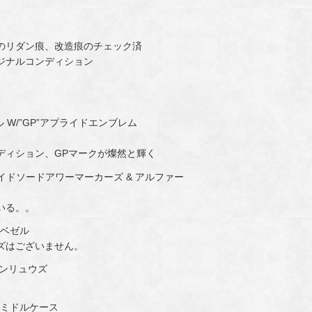
のリダン痕、改造痕のチェック済
ジナルコンディション
 W/”GP”アプライドエンブレム
ディション、GPマークが燦然と輝く
イドソードアワーマーカーズ & アルファー
いる。。
スベゼル
ズはございません。
ーンリュウズ
ドミドルケース