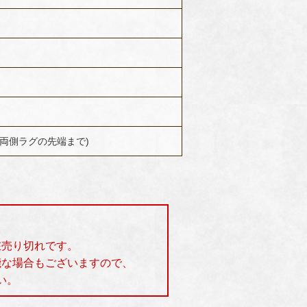
m(両側ラグの先端まで)
在売り切れです。
能な場合もございますので、
い。