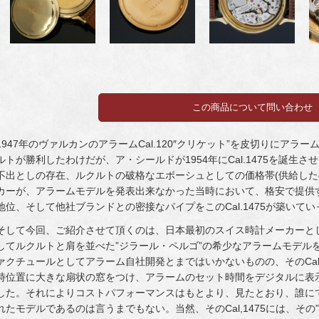
1947年のヴァルカンのアラームCal.120″クリケット”を皮切りにア
ルトが勝利したわけだが、ア・シールドが1954年にCal.1475を誕
不出としの存在、ルクルトの破格なエボーシュとしての価格帯(供給した
カーが、アラームモデルを発表出来なかった当時において、格安で提供
地位、そして他社ブランドとの密接なパイプをこのCal.1475が築いて
そして今回、ご紹介させて頂くのは、日本最初のスイス時計メーカーと
してルクルトと肩を並べた”ジラール・ペルゴ”の希少なアラームモデル
ァクチュールとしてアラーム自社開発とまではいかないものの、そのCal.
時位置に大きな扇状の窓をつけ、アラームのセット時間をデジタルに表
した。それによりコストパフォーマンスはもとより、見たとおり、誰に
れたモデルであるのは言うまでもない。当然、そのCal,1475には、その”C