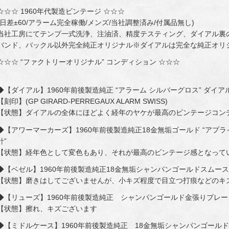
☆☆☆ 1960年代製造ビンテージ ☆☆☆
(日差±60/アラーム完全稼働/メンズ/当社調整済み/付属品無し)
当社工房にてテンプ一式洗浄、注油済、精度テスティング、ダイアル裏
バンド、バックル以外完全純正オリジナル※ダイアルは完全な純正オリ
☆☆☆ “ファクトリーオリジナル” コンディション ☆☆☆
◆【ダイアル】1960年前後製造純正 “アラーム シルバーグロス” ダイアル
【刻印】(GP GIRARD-PERREGAUX ALARM SWISS)
【状態】ダイアルの全体にほどよく経年のヤケが最高のビンテージコン
◆【アワーマーカーズ】1960年前後製造純正18金無垢ゴールド “アプラ
針”
【状態】経年色として変色もあり、それが最高のビンテージ感となって
◆【ベゼル】1960年前後製造純正18金無垢シャンパンゴールドスムー
【状態】磨きはしてございませんが、小キズ程度で目立つ打痕などのキ
◆【リューズ】1960年前後製造純正 シャンパンゴールド金張りプレ
【状態】擦れ、キズございます
◆【ミドルケース】1960年前後製造純正 18金無垢シャンパンゴール