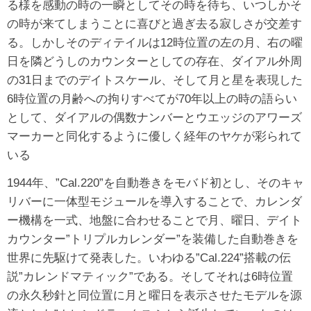
る様を感動の時の一瞬としてその時を待ち、いつしかそ
の時が来てしまうことに喜びと過ぎ去る寂しさが交差す
る。しかしそのディテイルは12時位置の左の月、右の曜
日を隣どうしのカウンターとしての存在、ダイアル外周
の31日までのデイトスケール、そして月と星を表現した
6時位置の月齢への拘りすべてが70年以上の時の語らい
として、ダイアルの偶数ナンバーとウエッジのアワーズ
マーカーと同化するように優しく経年のヤケが彩られて
いる
1944年、”Cal.220”を自動巻きをモバド初とし、そのキャ
リバーに一体型モジュールを導入することで、カレンダ
ー機構を一式、地盤に合わせることで月、曜日、デイト
カウンター”トリプルカレンダー”を装備した自動巻きを
世界に先駆けて発表した。いわゆる”Cal.224”搭載の伝
説”カレンドマティック”である。そしてそれは6時位置
の永久秒針と同位置に月と曜日を表示させたモデルを源