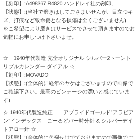
【刻印】:A498367 R4820 ハンドレイ社の刻印。
【状態】:(当社で磨きはしてごさまいせんが、目立つキ
ズ、打痕など致命傷となる損傷は全くございません)
※こ希望により磨きはサービスでさせて頂きますのでお
気軽にお申しつけ下さいませ。
☆ 1940年代製造 完全オリジナル シルバー2トーント
リプルカレンダー ダイアル ☆
【刻印】:MOVADO
【状態】:(全体的に経年のヤケはございますので画像で
ご確認下さい。最高のビンテージの漂いと感じていま
す)
☆ 1940年代製造純正 アプライドゴールド”アラビア
ン”インデックス ごーるどバー時分針 & シルバーデイ
トアロー針 ☆
【状態】:(全体的に色褪せはでておりますので画像でご