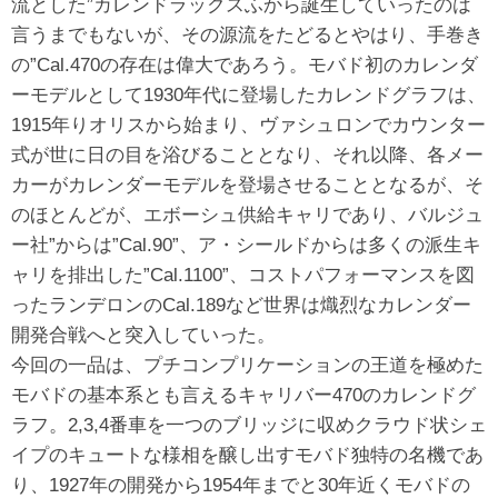
流とした”カレンドラックスふから誕生していったのは
言うまでもないが、その源流をたどるとやはり、手巻き
の”Cal.470の存在は偉大であろう。モバド初のカレンダ
ーモデルとして1930年代に登場したカレンドグラフは、
1915年りオリスから始まり、ヴァシュロンでカウンター
式が世に日の目を浴びることとなり、それ以降、各メー
カーがカレンダーモデルを登場させることとなるが、そ
のほとんどが、エボーシュ供給キャリであり、バルジュ
ー社”からは”Cal.90”、ア・シールドからは多くの派生キ
ャリを排出した”Cal.1100”、コストパフォーマンスを図
ったランデロンのCal.189など世界は熾烈なカレンダー
開発合戦へと突入していった。
今回の一品は、プチコンプリケーションの王道を極めた
モバドの基本系とも言えるキャリバー470のカレンドグ
ラフ。2,3,4番車を一つのブリッジに収めクラウド状シェ
イプのキュートな様相を醸し出すモバド独特の名機であ
り、1927年の開発から1954年までと30年近くモバドの