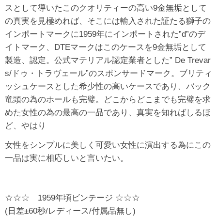
スとして導いたこのクオリティーの高い9金無垢として
の真実を見極めれば、そこには輸入された証たる獅子の
インポートマークに1959年にインポートされた”d”のデ
イトマーク、DTEマークはこのケースを9金無垢として
製造、認定。公式マテリアル認定業者とした” De Trevar
s/ドゥ・トラヴェール”のスポンサードマーク。ブリティ
ッシュケースとした希少性の高いケースであり、バック
竜頭の為のホールも完璧。どこからどこまでも完璧を求
めた女性の為の最高の一品であり、真実を知ればしるほ
ど、やはり
女性をシンプルに美しく可愛い女性に演出する為にこの
一品は実に相応しいと言いたい。
☆☆☆ 1959年頃ビンテージ ☆☆☆
(日差±60秒/レディース/付属品無し)