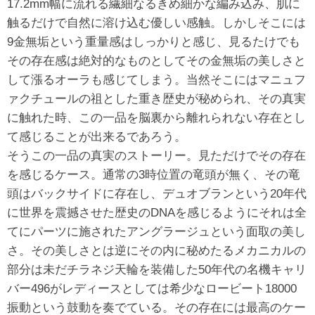
17.2mm幅に流れる繊細なるきめ細かな編み込み、肌に
触るだけで自然に溶け込む優しい感触。しかしそこには
9金無垢という重量感はしっかりと感じ、見るたけでも
その存在感は絶対的なものとしてその金無垢の美しさと
して漲るオーラも感じてしまう。当然そこにはマニュフ
ァクチュールの祖とした重き歴史が秘められ、その真実
に触れた時、この一品を脳裏から離れられない存在とし
て感じることが出来るであろう。
そうこの一品の真実のストーリー。見ただけでその存在
を感じるケース。通常の3時位置の竜頭が無く、その竜
頭はバックサイドに存在し、デュオブランという20年代
に世界を震撼させた歴史のDNAを感じるようにそれは全
てにパーツに施されたアングラージュという面取の美し
さ。その美しさとは逆にその内に秘めたるメカニカルの
部分は未だチラネジ天輪を装備した50年代の名機キャリ
バー496がレディースとしては希少なロービート18000
振動という鼓動を奏でている。その存在には最高のケー