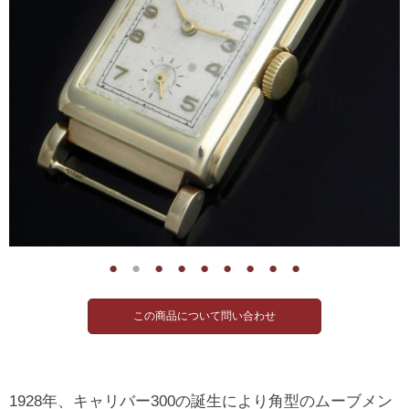
●
●
●
●
●
●
●
●
●
1928年、キャリバー300の誕生により角型のムーブメン