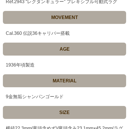
Ref.2943 “レクタンギュラー” フレキシブル可動式ラグ
MOVEMENT
Cal.360 伝説36キャリバー搭載
AGE
1936年頃製造
MATERIAL
9金無垢シャンパンゴールド
SIZE
横径22.3mm(竜頭含めず)/竜頭含み23.1mm×45.2mm(ラグ