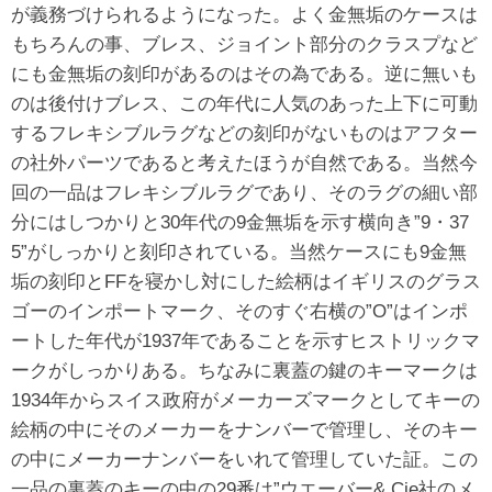
が義務づけられるようになった。よく金無垢のケースは
もちろんの事、ブレス、ジョイント部分のクラスプなど
にも金無垢の刻印があるのはその為である。逆に無いも
のは後付けブレス、この年代に人気のあった上下に可動
するフレキシブルラグなどの刻印がないものはアフター
の社外パーツであると考えたほうが自然である。当然今
回の一品はフレキシブルラグであり、そのラグの細い部
分にはしつかりと30年代の9金無垢を示す横向き”9・37
5”がしっかりと刻印されている。当然ケースにも9金無
垢の刻印とFFを寝かし対にした絵柄はイギリスのグラス
ゴーのインポートマーク、そのすぐ右横の”O”はインポ
ートした年代が1937年であることを示すヒストリックマ
ークがしっかりある。ちなみに裏蓋の鍵のキーマークは
1934年からスイス政府がメーカーズマークとしてキーの
絵柄の中にそのメーカーをナンバーで管理し、そのキー
の中にメーカーナンバーをいれて管理していた証。この
一品の裏蓋のキーの中の29番は”ウエーバー& Cie社のメ