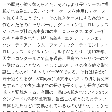
トの歴史が塗り替えられた。それはより長いケースに搭
載それる為に….又、インナーケースを使用してケース
を長くすることでなく、その長きケースにする為だけに
作られたそのキャリバーは、グリュエン社、ロレックス
ジュネーブ社の資本参加の中、ロレックス エグラー社
のもと生産された。特許名義も” エグラー、ソシエテ・
ソシエテ・アノニウム・ファブリック・デ・モントレ・
ロレックス & グルエン・ギルドA”となり、後1935年、
天文台コンクールにて点を獲得、最高のキャリバーの名
を受けることとなる。そして1930年、その名を継ぐ形で
誕生したのが、”キャリバー360”である。それは縦径が
若干短くなるが、300同様に角穴車から2つの切り替え車
をすることで丸穴車までの長さを長くしより長方形の機
械へと変貌させる。今回の一品に搭載されているのはス
タンダードな2姿勢差調整、当然この頃となるとテンブ
自体も社外などに交換されているものが多いが、ヒゲゼ