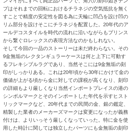
ンマイかにすべて純正品パーツで、角穴の刻印如きテン
プはそれまでの回転におけるチラネジの空気抵抗を無く
すことで精度の安定性を図る為に天輪に凹凸を設け凹の
リム部分を設けそこにチラネジを配置した。20年代のア
ールデコスタイルを時代の流れに沿いながらもプリンス
から繋ぐロレックスの表現方法なのかもしれない。
そして今回の一品のストーリーは未だ終わらない。その
9金無垢のレクタンギュラーケースは何と上下に可動す
るフレキシブルラグであり、当然そこには9金無垢の刻
印がしっかりある。これは20年頃から30年にかけて金の
価値が上がる頃から金に対しての課税が高くなり、刻印
の詳細もより厳しくなり当然インポートプレイスの港の
シンボルマークとそのインポートした年代を示すヒスト
リックマークなど、20年代までの民間の金、銀の鑑定、
精製した業者のメーカーズマークは変更になったが義務
付けは、よりいっそう厳しくなっていった。特に金を使
用した時計に関しては独立したパーツにも金無垢の刻印