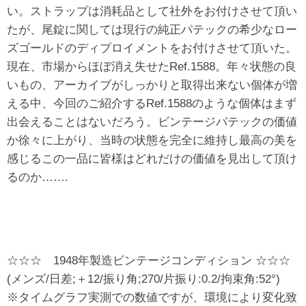
い。ストラップは消耗品として社外をお付けさせて頂い
たが、尾錠に関しては現行の純正パテックの希少なロー
ズゴールドのディプロイメントをお付けさせて頂いた。
現在、市場からほぼ消え失せたRef.1588。年々状態の良
いもの、アーカイブがしっかりと取得出来ない個体が増
える中、今回のご紹介するRef.1588のような個体はまず
出会えることはないだろう。ビンテージパテックの価値
か徐々に上がり、当時の状態を完全に維持し最高の美を
感じるこの一品に皆様はどれだけの価値を見出して頂け
るのか…….
☆☆☆ 1948年製造ビンテージコンディション ☆☆☆
(メンズ/日差;＋12/振り角;270/片振り:0.2/拘束角:52°)
※タイムグラフ実測での数値ですが、環境により変化致