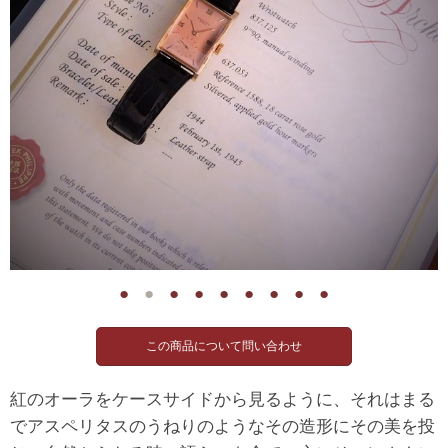
●
●
●
●
●
●
●
●
●
紅のオーラをケースサイドから見るように、それはまる
でアスペリタスのうねりのようなその造形にその美を投