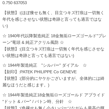
0.750 637053
【状態】:(ほぼ痩せも無く、目立つキズ打痕は一切無く
年代を感じさせない状態は奇跡と言っても過言ではな
い)
☆ 1940年代以降製造純正 18金無垢ローズゴールド”プレ
ーン”竜頭 & 純正アクリル風防 ☆
【状態】:(目立つキズ打痕は一切無く年代を感じさせな
い状態は奇跡と言っても過言ではない)
☆ 1944年製造純正 ”シルバー” ダイアル ☆
【刻印】:PATEK PHILIPPE Co GENEVE
【状態】:(部分的にヤケかございますが、全体的には綺
麗なほうだと感じます。)
☆ 1944年製造純正18金無垢ローズゴールド アプライド
“ドット & バー” / バトン時、分針 ☆
【状態】:(色褪せも無く小さいパーツながらも最高の輝