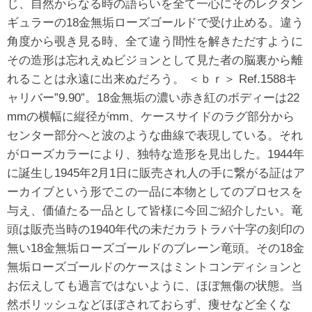
じ、自然からなる時の語らいを全て一心にそのレクタン
ギュラーの18金無垢ローズゴールドで受け止める。違う
角度から覗き見る時、全て違う間性を解きただすように
その造形は忘れえぬビジョンとして見た者の脳裏から離
れることは永遠に出来ぬだろう。 ＜ｂｒ＞ Ref.1588キ
ャリバー”9.90”。18金無垢の濃い赤き紅のボディーは22
mmの横幅に縦径がmm、ケースサイドのラグ部分から
センター部分へと波のような曲線で表現している。それ
がローズカラーにより、独特な造形を見出した。1944年
に誕生し1945年2月1日に販売され人の手に繋がる証はア
ーカイブという形でこの一品に本物としてのプロセスを
与え、価値たる一品として皆様に今回ご紹介したい。竜
頭は販売当時の1940年代の未だカラトラバ十字の刻印の
無い18金無垢ローズゴールドのブレーン竜頭。その18金
無垢ローズゴールドのケースはミントコンディションと
お伝えしても過言ではないように、ほぼ無傷の状態。当
然ボリッシュなどほぼされておらず、痩せなど全くな