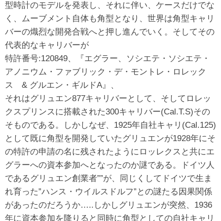
型時計のモデルを発表し、それに伴い、ケースだけでな
く、ムーブメント自体も角型となり、世界は角型キャリ
バーの熾烈な開発合戦へと押し進んでいく。そしてその
代表的なキャリバーが
特許番号:120849、『エグラー、ソシエテ・ソシエテ・
アノニウム・ファブリック・デ・モントレ・ロレック
ス & グルエン・ギルドA』、
それはグリュエン877キャリバーとして、そしてロレッ
クスプリンスに搭載された300キャリバー(Cal.T.S)その
そものである。しかしなぜ、1925年自社キャリ(Cal.125)
として既に角型を開発していたグリュエンが1928年にそ
の特許の申請の名に残されたようにロッレクスと共にエ
グラーへの資本参加へとなったのか謎である。ドイツ人
であるグリュエン創業者””が、同じくしてドイツで生ま
れ育った”ハンス・ウイルスドルフ”との謎たる因果関係
があったのだろうか…..しかしグリュエンが突然、1936
年に資本参加を降りると同時に角型としての自社キャリ