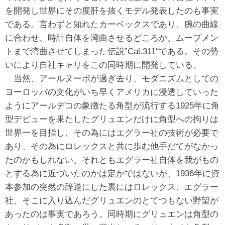
を開発し世界にその度肝を抜くモデル発表したのも事実
である。言わずと知れたカーベックスであり、腕の曲線
に合わせ、時計自体を湾曲させるどころか、ムーブメン
トまで湾曲させてしまった伝説”Cal.311″である。その勢
いにより自社キャリをこの同時期に開発している。
当然、アールヌーボが過ぎ去り、モダニズムとしての
ヨーロッパの文化がいち早くアメリカに浸透していった
ようにアールデコの象徴たる角型が流行する1925年に角
型デビューを果たしたグリュエンだけに角型への拘りは
世界一を目指し、その為にはエグラー社の技術が必要で
あり、その為にロレックスと共に歩む他手だてがなかっ
たのかもしれない、それともエグラー社自体を我がもの
とする為に近づいたのかは定かではないが、1936年に資
本参加の突然の辞退にした裏にはロレックス、エグラー
社、そこに入り込んだグリュエンのとてつもない野望が
あったのは事実であろう。同時期にグリュエンは角型の