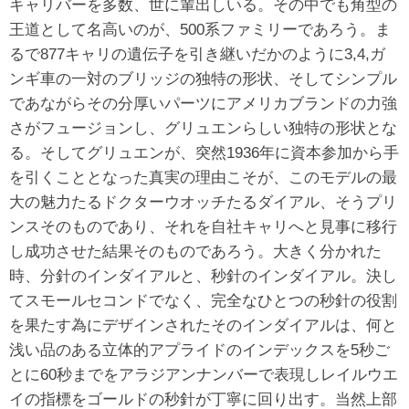
キャリバーを多数、世に輩出しいる。その中でも角型の
王道として名高いのが、500系ファミリーであろう。ま
るで877キャリの遺伝子を引き継いだかのように3,4,ガ
ンギ車の一対のブリッジの独特の形状、そしてシンプル
であながらその分厚いパーツにアメリカブランドの力強
さがフュージョンし、グリュエンらしい独特の形状とな
る。そしてグリュエンが、突然1936年に資本参加から手
を引くこととなった真実の理由こそが、このモデルの最
大の魅力たるドクターウオッチたるダイアル、そうプリ
ンスそのものであり、それを自社キャリへと見事に移行
し成功させた結果そのものであろう。大きく分かれた
時、分針のインダイアルと、秒針のインダイアル。決し
てスモールセコンドでなく、完全なひとつの秒針の役割
を果たす為にデザインされたそのインダイアルは、何と
浅い品のある立体的アプライドのインデックスを5秒ご
とに60秒までをアラジアンナンバーで表現しレイルウエ
イの指標をゴールドの秒針が丁寧に回り出す。当然上部