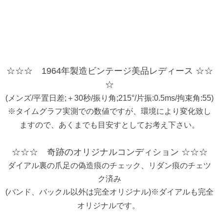
☆☆☆ 1964年製造ビンテージ美品レディース ☆☆
☆
(メンズ/平置日差;＋30秒/振り角;215°/片振:0.5ms/拘束角:55)
※タイムグラフ実測での数値ですが、環境により変化致し
ますので、あくまでも目安すとしてお考え下さい。
☆☆☆ 奇跡のオリジナルコンディション ☆☆☆
ダイアル裏の爪足の偽造痕のチェック、リダン痕のチェツ
ク済み
(バンド、バックル以外は完全オリジナル)※ダイアルも完全
オリジナルです。