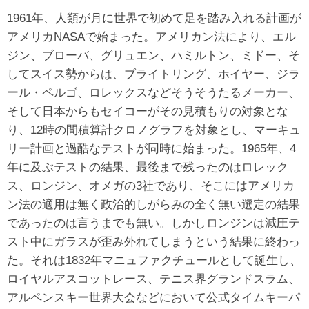
1961年、人類が月に世界で初めて足を踏み入れる計画が
アメリカNASAで始まった。アメリカン法により、エル
ジン、ブローバ、グリュエン、ハミルトン、ミドー、そ
してスイス勢からは、ブライトリング、ホイヤー、ジラ
ール・ペルゴ、ロレックスなどそうそうたるメーカー、
そして日本からもセイコーがその見積もりの対象とな
り、12時の間積算計クロノグラフを対象とし、マーキュ
リー計画と過酷なテストが同時に始まった。1965年、4
年に及ぶテストの結果、最後まで残ったのはロレック
ス、ロンジン、オメガの3社であり、そこにはアメリカ
ン法の適用は無く政治的しがらみの全く無い選定の結果
であったのは言うまでも無い。しかしロンジンは減圧テ
スト中にガラスが歪み外れてしまうという結果に終わっ
た。それは1832年マニュファクチュールとして誕生し、
ロイヤルアスコットレース、テニス界グランドスラム、
アルペンスキー世界大会などにおいて公式タイムキーパ