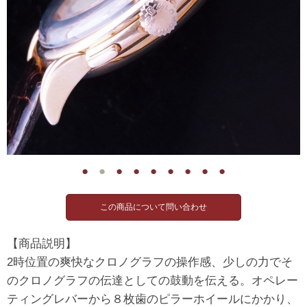
●
●
●
●
●
●
●
●
●
【商品説明】
2時位置の爽快なクロノグラフの操作感、少しの力でそ
のクロノグラフの伝達としての鼓動を伝える。オペレー
ティングレバーから８枚歯のピラーホイールにかかり、