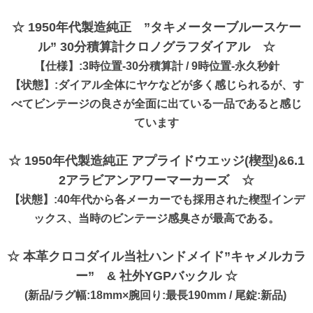
☆ 1950年代製造純正 ”タキメーターブルースケー
ル” 30分積算計クロノグラフダイアル ☆
【仕様】:3時位置-30分積算計 / 9時位置-永久秒針
【状態】:ダイアル全体にヤケなどが多く感じられるが、す
べてビンテージの良さが全面に出ている一品であると感じ
ています
☆ 1950年代製造純正 アプライドウエッジ(楔型)&6.1
2アラビアンアワーマーカーズ ☆
【状態】:40年代から各メーカーでも採用された楔型インデ
ックス、当時のビンテージ感臭さが最高である。
☆ 本革クロコダイル当社ハンドメイド”キャメルカラ
ー” & 社外YGPバックル ☆
(新品/ラグ幅:18mm×腕回り:最長190mm / 尾錠:新品)