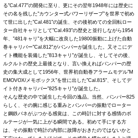
る”Cal.477”の開発に至り、更にその翌年1948年には歴史に
その名を残した”カウンター式バワーリザーブ”を世界で初め
て世に出した”Cal.481”の誕生、その後初めての全回転ロー
ター自社キャリとして”Cal.493”の歴史と並行しながら1954
年、”481キャリ”を大幅に改良した19800振動に上げた自動
巻キャリバー”Cal.812″がバンパーが誕生した。又そこにデ
イト機能を装備した”813キャリ”が誕生し、そしてその後、
ルクルトの歴史上最後となり、言い換えればバンパーの歴
史の集大成として1956年、世界初自動巻アラームモデル”M
EMOVOX/メモボックス”を世に出した”Cal.815”、そしてデ
イト付きキャリバー”825キャリ”が誕生した。
そんな歴史の中で誕生した今回の逸品。当然、バンパー825
らしく、その腕に感じる重みとバンパーの振動でローター
と鋼鉄バネがぶつかる感覚は、この時計に対する感情のボ
ルテージが一気に上がる瞬間である。初めて手にする方
は、その振動で時計の内部に故障がおきたのではないかと