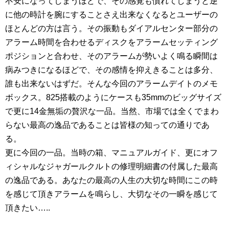
不安になってしまうほどで、その感覚も慣れてしまうと逆
に他の時計を腕にすることさえ出来なくなるとユーザーの
ほとんどの方は言う。その振動もダイアルセンター部分の
アラーム時間を合わせるディスクをアラームセッティング
ポジションと合わせ、そのアラームが勢いよく鳴る瞬間は
病みつきになるほどで、その感情を抑えきることは多分、
誰も出来ないはずだ。そんな今回のアラームデイトのメモ
ボックス。825搭載のようにケースも35mmのビッグサイズ
で更に14金無垢の贅沢な一品。当然、市場では全くでまわ
らない最高の逸品であることは皆様の知っての通りであ
る。
更に今回の一品。当時の箱、マニュアルガイド、更にオフ
ィシャルなジャガールクルトの修理明細書の付属した最高
の逸品である。あなたの最高の人生の大切な時間にこの時
を感じて頂きアラームを鳴らし、大切なその一瞬を感じて
頂きたい…..