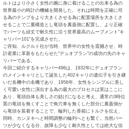
ルトはより小さく女性の腕に身に着けることの出来る為の
世界最小の時計の機械を開発した。それは時間を正確に司
る為のテンプをより大きくさせる為に配置場所を大きくさ
せることで二重構造とし竜頭を裏蓋側に配置し、より正確
でパーツも頑丈で耐久性に沿う世界最高のムーブメント”キ
ャリバー101”を完成させた。
ご存知、ルクルト社が当時、世界中の女性を震撼させ、時
計産業に革新をもたらせた”デュオブラン”の成功の先のキャ
リバーである。
今回ご紹介するキャリバー496は、1932年にデュオブラン
のメインキャリとして誕生した402キャリの遺伝子を引き継
いだ名機中の名機であり、1956年、女性をシンプルに美し
く可愛い女性に演出する為の最大のプロセスは実はここに
あり、竜頭自体も美しさの妨げになると考え、通常の3時位
置の竜頭を無くすことで角穴車を無くした部分に裏蓋側か
ら竜頭を装着することで、輪列した香箱にトルクを伝え、
同時、カンヌキへと時間調整の輪列へとも繋ぐ。当然パー
ツが少なくなる分、故障も少なく耐久性としては絶大な信