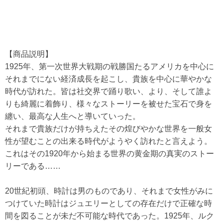
【商品説明】
1925年、第一次世界大戦期の戦勝国たるアメリカを中心に
それまでにない経済成長を起こし、貴族を中心に華やかな
時代が訪れた。皆は社交界で踊り歌い、より、そして誰よ
りも綺麗に着飾り、様々なストーリーを被せた宝石で身を
纏い、最高な人生へと導いていった。
それまで貴族だけが持ちえたその煌びやかな世界を一般女
性が望むことの出来る時代がようやく訪れたと言えよう。
これはその1920年から始まる世界の黄金期の真実のストー
リーである……
20世紀初頭、時計は男のものであり、それまで女性がみに
つけていた時計はジュエリーとしての存在だけで正確な時
間を図ることが未だ不可能な時代であった。1925年、ルク