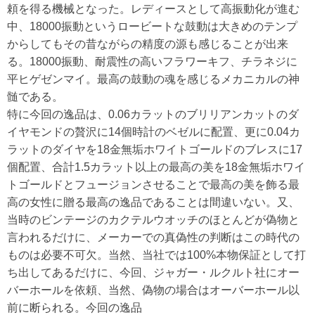
頼を得る機械となった。レディースとして高振動化が進む
中、18000振動というロービートな鼓動は大きめのテンプ
からしてもその昔ながらの精度の源も感じることが出来
る。18000振動、耐震性の高いフラワーキフ、チラネジに
平ヒゲゼンマイ。最高の鼓動の魂を感じるメカニカルの神
髄である。
特に今回の逸品は、0.06カラットのブリリアンカットのダ
イヤモンドの贅沢に14個時計のベゼルに配置、更に0.04カ
ラットのダイヤを18金無垢ホワイトゴールドのブレスに17
個配置、合計1.5カラット以上の最高の美を18金無垢ホワイ
トゴールドとフュージョンさせることで最高の美を飾る最
高の女性に贈る最高の逸品であることは間違いない。又、
当時のビンテージのカクテルウオッチのほとんどが偽物と
言われるだけに、メーカーでの真偽性の判断はこの時代の
ものは必要不可欠。当然、当社では100%本物保証として打
ち出してあるだけに、今回、ジャガー・ルクルト社にオー
バーホールを依頼、当然、偽物の場合はオーバーホール以
前に断られる。今回の逸品