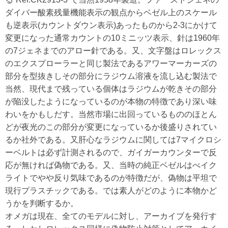
ダイバー酸素残量機能表示の観点からベゼル上のスケール
も逆表示(カウントダウン表示)あったものから2-3にかけて
変更になった通常カウントの10ミニッツ表示、針は1960年
の7ジェネまでのアロー針である。又、文字盤はロレックス
のエクスプローラーと同じ製法であるアワーマーカーズの
部分を型抜きしその部分にラジウム溶液を流し込む製法で
当然、現代まで残っている個体はラジウムが乾きその部分
が陥没したようになっているのが本物の特徴であり深い味
わいをかもしだす。当然市場に出回っているもののほとん
どが夜光のこの部分が変更になっているか後盛りされてい
るか社外である。又肝心なラジウムに関しては7マイクロシ
ーベルトは必ず計測されるので、ガイガーカウンターで反
応が無ければ偽物である。又、当時の純正ベゼルはべイク
ライトでやや反り気味であるのが特徴だが、偽物は平坦で
現行プラスチックである。では素人がどのように本物かど
うかを判断するか。
オメガは現在、全てのモデルに対し、アーカイブを発行す