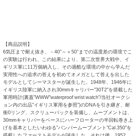
【商品説明】
6気圧まで耐え抜き、－40°～＋50°までの温度差の環境でこ
の実験は行われ、この結果により、第二次世界大戦中、イ
ギリス軍に11万個納入し、その過酷な環境の中から学んだ
実用性への追求の答えを初めてオメガとして答えを出した
モデルとしてシーマスターが誕生した。1948年、1946年に
イギリス陸軍に納入され30mmキャリバー”30T2”を搭載した
軍用時計(裏蓋”WWW”waterproof wrist watch”/当社オークシ
ョン内の出品”イギリス軍用を参照”)のDNAを引き継ぎ、耐
衝0リング、スクリューバックを装備し、ムーブメントは、
30mmキャリバーをベースにハーフローターの半回転巻き上
げを基本としたいわゆる”バンパームーブメント”Cal.350”を
搭載したファーストモデルが誕生した。それは後、1952