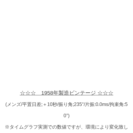
☆☆☆ 1958年製造ビンテージ ☆☆☆
(メンズ/平置日差;＋10秒/振り角;235°/片振:0.0ms/拘束角:5
0°)
※タイムグラフ実測での数値ですが、環境により変化致し