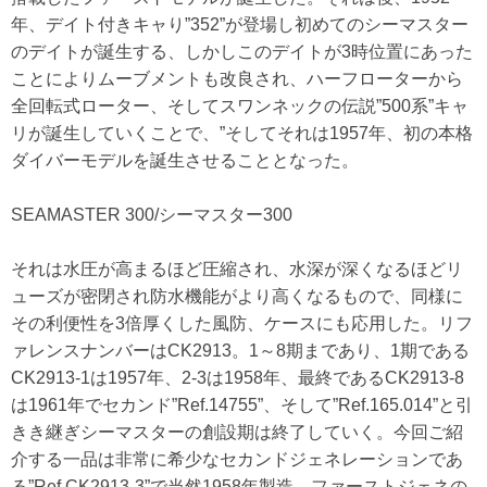
年、デイト付きキャり”352”が登場し初めてのシーマスター
のデイトが誕生する、しかしこのデイトが3時位置にあった
ことによりムーブメントも改良され、ハーフローターから
全回転式ローター、そしてスワンネックの伝説”500系”キャ
リが誕生していくことで、”そしてそれは1957年、初の本格
ダイバーモデルを誕生させることとなった。
SEAMASTER 300/シーマスター300
それは水圧が高まるほど圧縮され、水深が深くなるほどリ
ューズが密閉され防水機能がより高くなるもので、同様に
その利便性を3倍厚くした風防、ケースにも応用した。リフ
ァレンスナンバーはCK2913。1～8期まであり、1期である
CK2913-1は1957年、2-3は1958年、最終であるCK2913-8
は1961年でセカンド”Ref.14755”、そして”Ref.165.014”と引
きき継ぎシーマスターの創設期は終了していく。今回ご紹
介する一品は非常に希少なセカンドジェネレーションであ
る”Ref.CK2913-3”で当然1958年製造。ファーストジェネの