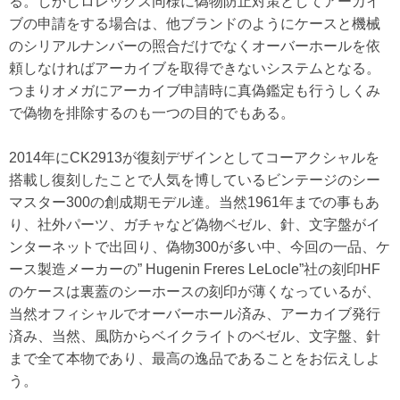
る。しかしロレックス同様に偽物防止対策としてアーカイ
ブの申請をする場合は、他ブランドのようにケースと機械
のシリアルナンバーの照合だけでなくオーバーホールを依
頼しなければアーカイブを取得できないシステムとなる。
つまりオメガにアーカイブ申請時に真偽鑑定も行うしくみ
で偽物を排除するのも一つの目的でもある。
2014年にCK2913が復刻デザインとしてコーアクシャルを
搭載し復刻したことで人気を博しているビンテージのシー
マスター300の創成期モデル達。当然1961年までの事もあ
り、社外パーツ、ガチャなど偽物ベゼル、針、文字盤がイ
ンターネットで出回り、偽物300が多い中、今回の一品、ケ
ース製造メーカーの” Hugenin Freres LeLocle”社の刻印HF
のケースは裏蓋のシーホースの刻印が薄くなっているが、
当然オフィシャルでオーバーホール済み、アーカイブ発行
済み、当然、風防からベイクライトのベゼル、文字盤、針
まで全て本物であり、最高の逸品であることをお伝えしよ
う。