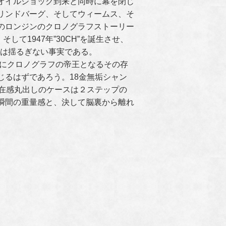
オイルショック到来と同時に幕を閉じ
リンドバーグ、そしてウィームス、そ
のロンジンのクロノグラフストーリー
N”、そして1947年”30CH”を誕生させ、
たのは揺るぎない事実である。
石にクロノグラフの帝王となるその存
じるはずであろう。18金無垢シャン
存在感丸出しのケースは２ステップの
瞬間の重量感と、決して脳裏から離れ