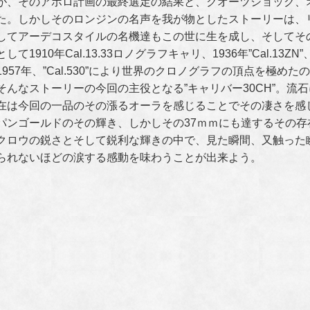
が、そのアポロ計画の最終選定の結果と、クオーツショック、
た。しかしそのロンジンの名声を我が物としたストーリーは、
してアーデコスタイルの名機達もこの世に生を成し、そしてそ
として1910年Cal.13.33ロノグラフキャリ、1936年”Cal.13Z
1957年、”Cal.530”により世界のクロノグラフの頂点を極め
そんなストーリーの今回の主役となる”キャリバー30CH”。流
在は今回の一品のその漲るオーラを感じることでその凄さを感
パンゴールドのその輝き、しかしその37ｍｍにも達するその
クロウの鋭さとそして鋭利な輝きの中で、見た瞬間、又触った
られないほどの涙する感動を味わうことが出来よう。