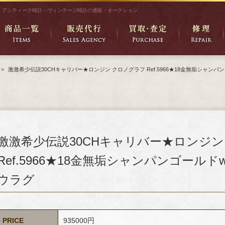
アンティーク時計・ヴィンテージ時計の通販・オークション
>
激激希少伝説30CHキャリバー★ロンジン クロノグラフ Ref.5966★18金無垢シャン
激激希少伝説30CHキャリバー★ロンジン
Ref.5966★18金無垢シャンパンゴール
ウラグ
PRICE
935000円