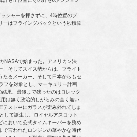
算計も正位置にその針を0ポジション
プッシャーを押さずに、4時位置のプ
リーはフライングバックという秒積算
カNASAで始まった。アメリカン法
ー、そしてスイス勢からは、ブライト
うたるメーカー、そして日本からもセ
グラフを対象とし、マーキュリー計画
トの結果、最後まで残ったのはロレック
適用は無く政治的しがらみの全く無い
圧テスト中にガラスが歪み外れてしま
ルとして誕生し、ロイヤルアスコット
どにおいて公式タイムキーパーを務め
まで言われたロンジンの華やかな時代