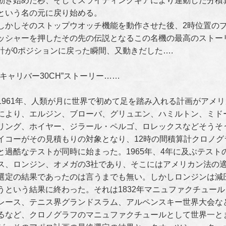
動き始めた秒、そしてスライディングギアにより連動した分積
という名の元に戻り始める。
しかしそのストップウオッチ機能を動作させた後、2時位置の
ッシャーを押したその先の伝説となるこの名機の最高のストー
計が0ポジションに戻った瞬間、又動きだした….
“キャリバー30CH”ストーリー……
1961年、人類が月に世界で初めて足を踏み入れる計画がアメリ
により、エルジン、ブローバ、グリュエン、ハミルトン、ミド
リング、ホイヤー、ジラール・ペルゴ、ロレックスなどそうそ
イコーがその見積もりの対象となり、12時の間積算計クロノ
と過酷なテストが同時に始まった。1965年、4年に及ぶテス
ス、ロンジン、オメガの3社であり、そこにはアメリカン法の
選定の結果であったのは言うまでも無い。しかしロンジンは減
うという結果に終わった。それは1832年マニュファクチュー
レース、テニス界グランドスラム、アルペンスキー世界大会な
るなど、クロノグラフのマニュファクチュールとして世界一と