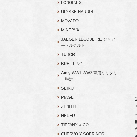
LONGINES
ULYSSE NARDIN
MOVADO
MINERVA
JAEGER LECOULTRE ジャガ
ー・ルクルト
TUDOR
BREITLING
Army WW1.WW2 軍用ミリタリ
ー時計
SEIKO
PIAGET
ZENITH
HEUER
TIFFANY & CO
CUERVO Y SOBRINOS