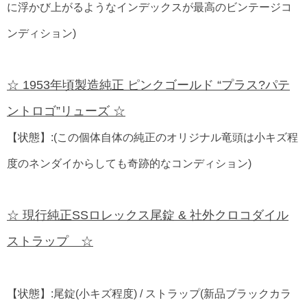
に浮かび上がるようなインデックスが最高のビンテージコ
ンディション)
☆ 1953年頃製造純正 ピンクゴールド “プラス?パテ
ントロゴ”リューズ ☆
【状態】:(この個体自体の純正のオリジナル竜頭は小キズ程
度のネンダイからしても奇跡的なコンディション)
☆ 現行純正SSロレックス尾錠 & 社外クロコダイル
ストラップ ☆
【状態】:尾錠(小キズ程度) / ストラップ(新品ブラックカラ