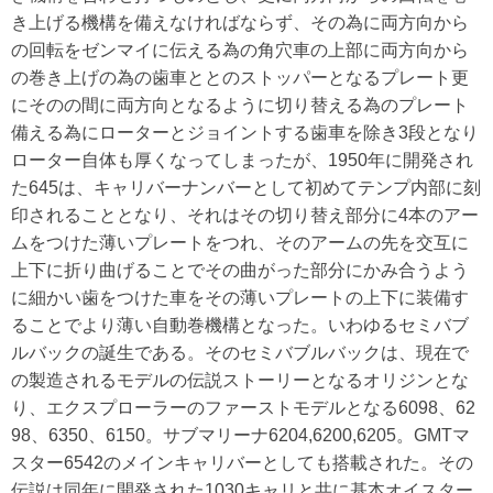
き上げる機構を備えなければならず、その為に両方向から
の回転をゼンマイに伝える為の角穴車の上部に両方向から
の巻き上げの為の歯車ととのストッパーとなるプレート更
にそのの間に両方向となるように切り替える為のプレート
備える為にローターとジョイントする歯車を除き3段となり
ローター自体も厚くなってしまったが、1950年に開発され
た645は、キャリバーナンバーとして初めてテンプ内部に刻
印されることとなり、それはその切り替え部分に4本のアー
ムをつけた薄いプレートをつれ、そのアームの先を交互に
上下に折り曲げることでその曲がった部分にかみ合うよう
に細かい歯をつけた車をその薄いプレートの上下に装備す
ることでより薄い自動巻機構となった。いわゆるセミバブ
ルバックの誕生である。そのセミバブルバックは、現在で
の製造されるモデルの伝説ストーリーとなるオリジンとな
り、エクスプローラーのファーストモデルとなる6098、62
98、6350、6150。サブマリーナ6204,6200,6205。GMTマ
スター6542のメインキャリバーとしても搭載された。その
伝説は同年に開発された1030キャリと共に基本オイスター