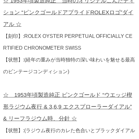
☆ 1953年頃製造純正 当時のオリジナルこんたディ
ション “ピンクゴールドアプライドROLEXロゴ”ダイ
アル ☆
【刻印】:ROLEX OYSTER PERPETUAL OFFICIALLY CE
RTIFIED CHRONOMETER SWISS
【状態】:(経年の重みが当時独特の深い味わいを魅せる最高
のビンテージコンディション)
☆ 1953年頃製造純正 ピンクゴールド “ウエッジ楔
形ラジウム夜行 & 3,6,9 エクスプローラーダイアル”
& リーフラジウム時、分針 ☆
【状態】:(ラジウム夜行のカレた色合いとブラックダイアル