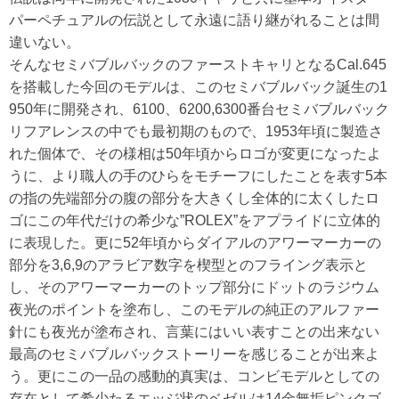
パーペチュアルの伝説として永遠に語り継がれることは間
違いない。
そんなセミバブルバックのファーストキャリとなるCal.645
を搭載した今回のモデルは、このセミバブルバック誕生の1
950年に開発され、6100、6200,6300番台セミバブルバック
リフアレンスの中でも最初期のもので、1953年頃に製造さ
れた個体で、その様相は50年頃からロゴが変更になったよ
うに、より職人の手のひらをモチーフにしたことを表す5本
の指の先端部分の腹の部分を大きくし全体的に太くしたロ
ゴにこの年代だけの希少な”ROLEX”をアプライドに立体的
に表現した。更に52年頃からダイアルのアワーマーカーの
部分を3,6,9のアラビア数字を楔型とのフライング表示と
し、そのアワーマーカーのトップ部分にドットのラジウム
夜光のポイントを塗布し、このモデルの純正のアルファー
針にも夜光が塗布され、言葉にはいい表すことの出来ない
最高のセミバブルバックストーリーを感じることが出来よ
う。更にこの一品の感動的真実は、コンビモデルとしての
存在として希少たるエッジ状のベゼルは14金無垢ピンクゴ