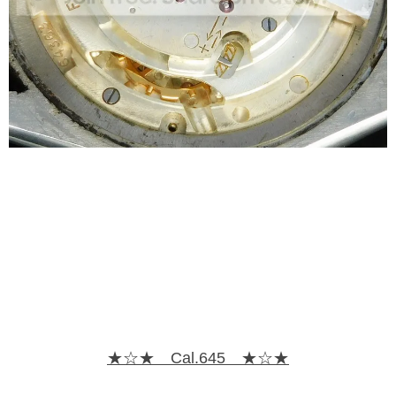
★☆★ Cal.645 ★☆★