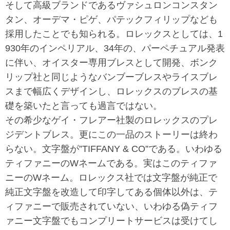
そして高級ブランドであるヴァシュロンコンスタン
タン、オーデマ・ピゲ、パテックフィリップなども
採用したことでも知られる。ロレックスとしては、1
930年のインペリアル、34年の、パーペチュアル発表
に伴い、オイスター専用ブレスとして開発、ボンク
リップ社と同じようなバンブーブレスやライスブレ
スまで幅広くデザインし、ロレックスのブレスの基
礎を築いたと言っても過言ではない。
その希少なゲイ・フレアー社製のロレックスのプレ
ジデントブレス。更にこの一品のストーリーは終わ
らない。文字盤が”TIFFANY & CO”である。いわゆる
ティファニーのWネームである。実はこのティファ
ニーのWネーム。ロレックス社では文字盤が純正で
純正文字盤を改造して印字してある個体以外は、テ
ィファニーで販売されていない、いわゆる偽ティフ
ァニー文字盤でもコンプリートサービスは受けてし