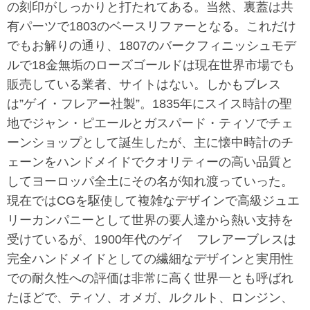
の刻印がしっかりと打たれてある。当然、裏蓋は共
有パーツで1803のベースリファーとなる。これだけ
でもお解りの通り、1807のバークフィニッシュモデ
ルで18金無垢のローズゴールドは現在世界市場でも
販売している業者、サイトはない。しかもブレス
は”ゲイ・フレアー社製”。1835年にスイス時計の聖
地でジャン・ピエールとガスパード・ティソでチェ
ーンショップとして誕生したが、主に懐中時計のチ
ェーンをハンドメイドでクオリティーの高い品質と
してヨーロッパ全土にその名が知れ渡っていった。
現在ではCGを駆使して複雑なデザインで高級ジュエ
リーカンパニーとして世界の要人達から熱い支持を
受けているが、1900年代のゲイ フレアーブレスは
完全ハンドメイドとしての繊細なデザインと実用性
での耐久性への評価は非常に高く世界一とも呼ばれ
たほどで、ティソ、オメガ、ルクルト、ロンジン、