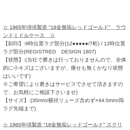
☆ 1965年頃頃製造 “18金無垢レッドゴールド” ラウ
ンドミドルケース ☆
【刻印】:6時位置ラグ部分(12●●●●●/7桁) / 12時位置
ラグ部分(REGISTRED DESIGN 1807)
【状態】:(当社で磨きは行っておりませんので、全体
的に小キズはございますが、痩せも無くかなり状態
はいいです)
※ご希望により磨きはサービスでさせて頂きますの
で、お気軽にご相談下さいませ)
【サイズ】:(35mm/横径リューズ含めず×44.5mm/両
ラグ先端まで)
☆ 1965年頃製造 “18金無垢レッドゴールド” スクリ