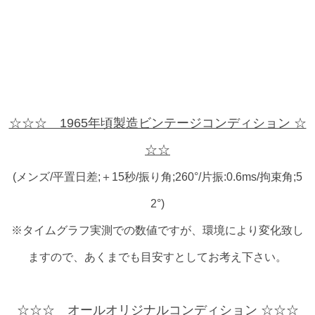
☆☆☆ 1965年頃製造ビンテージコンディション ☆
☆☆
(メンズ/平置日差;＋15秒/振り角;260°/片振:0.6ms/拘束角;5
2°)
※タイムグラフ実測での数値ですが、環境により変化致し
ますので、あくまでも目安すとしてお考え下さい。
☆☆☆ オールオリジナルコンディション ☆☆☆