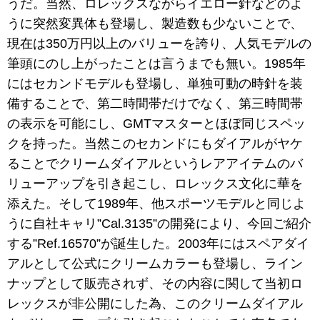
うだ。当然、ロレックスながらイエロー針などのよ
うに突然変異体も登場し、製造数も少ないことで、
現在は350万円以上のバリューを誇り、人気モデルの
筆頭にのし上がったことは言うまでも無い。1985年
にはセカンドモデルも登場し、単独可動の時針を装
備することで、第二時間帯だけでなく、第三時間帯
の表示を可能にし、GMTマスターとほぼ同じスペッ
クを持った。当然このセカンドにもダイアルがヤケ
ることでクリームダイアルというレアアイテムのバ
リューアップを引き起こし、ロレックス文化に華を
添えた。そして1989年、他スポーツモデルと同じよ
うに自社キャリ”Cal.3135”の開発により、今回ご紹介
する”Ref.16570”が誕生した。2003年にはスペアダイ
アルとして公式にクリームカラーも登場し、ライン
ナップとして販売されず、その内容に関して当初ロ
レックスが非公開にした為、このクリームダイアル