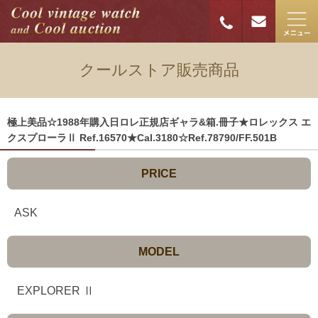
クールストア販売商品
極上美品☆1988年購入日ロレ正規店ギャラ&箱.冊子★ロレックス エ
クスプローラⅡ Ref.16570★Cal.3180☆Ref.78790/FF.501B
PRICE
ASK
MODEL
EXPLORER Ⅱ