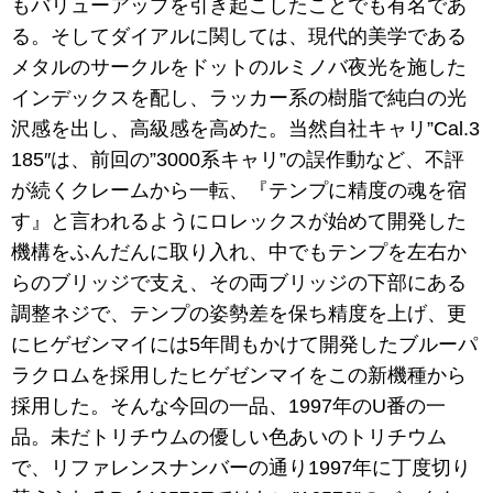
もバリューアップを引き起こしたことでも有名であ
る。そしてダイアルに関しては、現代的美学である
メタルのサークルをドットのルミノバ夜光を施した
インデックスを配し、ラッカー系の樹脂で純白の光
沢感を出し、高級感を高めた。当然自社キャリ”Cal.3
185″は、前回の”3000系キャリ”の誤作動など、不評
が続くクレームから一転、『テンプに精度の魂を宿
す』と言われるようにロレックスが始めて開発した
機構をふんだんに取り入れ、中でもテンプを左右か
らのブリッジで支え、その両ブリッジの下部にある
調整ネジで、テンプの姿勢差を保ち精度を上げ、更
にヒゲゼンマイには5年間もかけて開発したブルーパ
ラクロムを採用したヒゲゼンマイをこの新機種から
採用した。そんな今回の一品、1997年のU番の一
品。未だトリチウムの優しい色あいのトリチウム
で、リファレンスナンバーの通り1997年に丁度切り