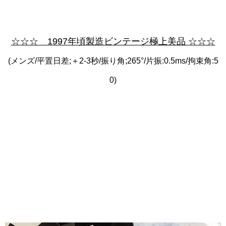
☆☆☆ 1997年頃製造ビンテージ極上美品 ☆☆☆
(メンズ/平置日差;＋2-3秒/振り角;265°/片振:0.5ms/拘束角:5
0)