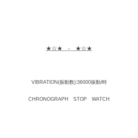
★☆★ - ★☆★
VIBRATION(振動数):36000振動/時
CHRONOGRAPH STOP WATCH