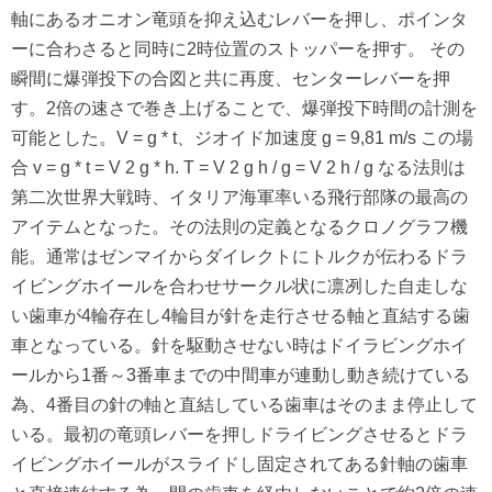
軸にあるオニオン竜頭を抑え込むレバーを押し、ポインタ
ーに合わさると同時に2時位置のストッパーを押す。 その
瞬間に爆弾投下の合図と共に再度、センターレバーを押
す。2倍の速さで巻き上げることで、爆弾投下時間の計測を
可能とした。V = g * t、ジオイド加速度 g = 9,81 m/s この場
合 v = g * t = V 2 g * h. T = V 2 g h / g = V 2 h / g なる法則は
第二次世界大戦時、イタリア海軍率いる飛行部隊の最高の
アイテムとなった。その法則の定義となるクロノグラフ機
能。通常はゼンマイからダイレクトにトルクが伝わるドラ
イビングホイールを合わせサークル状に凛冽した自走しな
い歯車が4輪存在し4輪目が針を走行させる軸と直結する歯
車となっている。針を駆動させない時はドイラビングホイ
ールから1番～3番車までの中間車が連動し動き続けている
為、4番目の針の軸と直結している歯車はそのまま停止して
いる。最初の竜頭レバーを押しドライビングさせるとドラ
イビングホイールがスライドし固定されてある針軸の歯車