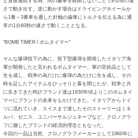
と直接連結する為、間の歯車を経由しないことで約2倍の速
さで動き出す。逆に動かす場合はドライビングホイールか
ら1番～3番車を通した針軸の歯車にトルクを伝える為に通
常の1分60秒の速さで動くこととなる。
“BOMB TIMER / ボムタイマー”
そんな爆弾投下の為に、投下型爆弾を開発したイタリア海
軍が開発したと言われるボムタイマー。軍の官給品として
生を成し、戦争の為だけに爆弾の為だけに生を成し、その
時を証したアイテムをひっそりと幕を閉じたが、戦争と共
に生きてきた時計ブランド達は1930年頃よりこのボムタイ
マーにブランドの未来をもかけてきた。イタリアからドイ
ツに流れていき、スイスまで達したそのストーリーはミネ
ルバ、ゼニス、ユニバーサルジュネーブなど、クロノグラ
フに徹したブランドの経済的理念ともなった。
今回の一品は当然、クロノグラフメーカーとして1960年に