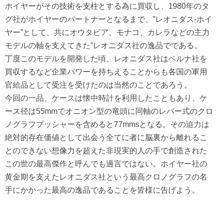
ホイヤーがその技術を支柱とする為に買収し、1980年のタ
グ社がホイヤーのパートナーとなるまで、”レオニダス-ホイ
ヤー”として、共にオウタビア、モナコ、カレラなどの主力
モデルの軸を支えてきた”レオニダス社の逸品でである。
丁度このモデルを開発した頃、レオニダス社はベルナ社を
買収するなど企業パワーを持ちえることからも各国の軍用
官給品として受注を受けたのは当然のことであろう。
今回の一品、ケースは懐中時計を利用したこともあり、ケ
ース径は55mmでオニオン型の竜頭に同軸のレバー式のクロ
ノグラフプッシャーを含めると77mmsとなる。その迫力は
絶対的存在価値として出会う全てに者に脳裏から離れるこ
とのできない想像力を超えた非現実的人の手で創造された
この世の最高傑作と呼んでも過言ではない。ホイヤー社の
黄金期を支えたレオニダス社という最高クロノグラフの名
手にかかった最高の逸品であることを皆様に告げよう。