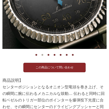
●
●
●
●
●
●
●
商品説明】
センターポジションとなるオニオン型竜頭を巻き上げ、そ
の瞬間に腕に伝わるメカニカルな鼓動… 伝わると同時に回
転ベゼルのトリガー部位のポインターを爆弾投下光度に合
わせ、その瞬間にセンターのドライビングプッシャーと同