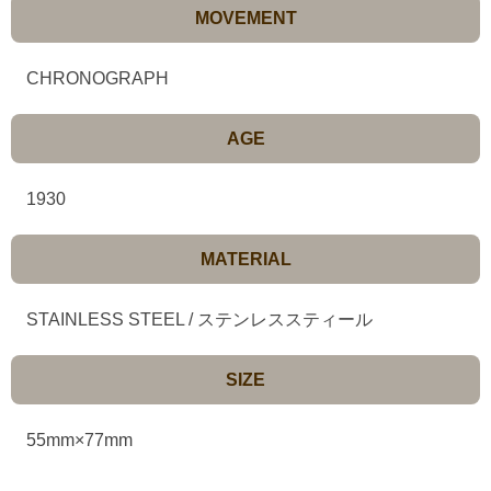
MOVEMENT
CHRONOGRAPH
AGE
1930
MATERIAL
STAINLESS STEEL / ステンレススティール
SIZE
55mm×77mm