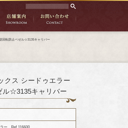
製逆回転防止ベゼル☆3135キャリバー
ックス シードゥエラー
ゼル☆3135キャリバー
ー Ref.116600