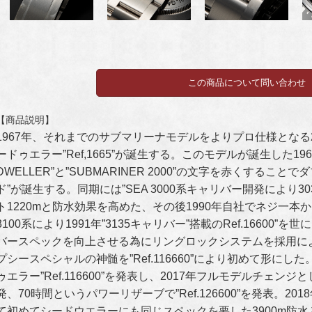
【商品説明】
1967年、それまでのサブマリーナモデルをよりプロ仕様となる2
ードゥエラー”Ref,1665”が誕生する。このモデルが誕生した1966
DWELLER”と”SUBMARINER 2000”の文字を赤くするこ
ド”が誕生する。同期には”SEA 3000系キャリバー開発により3035搭
ト1220mと防水効果を高めた、その後1990年自社でネジ一
3100系により1991年”3135キャリバー”搭載のRef.16600
バースペックを向上させる為にリングロックシステムを採用により
プシースペシャルの神髄を”Ref.116660”により初めて形に
ゥエラー”Ref.116600”を発表し、2017年フルモデルチェン
発、70時間というパワーリザーブで”Ref.126600”を発表。2
て初めてシードウエラーにも同じスペックを要した3900m防水となる