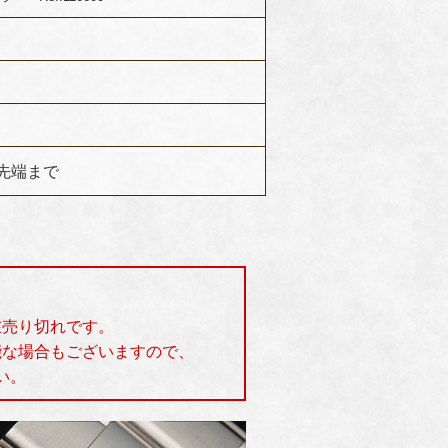
グ先端まで
在売り切れです。
能な場合もございますので、
い。