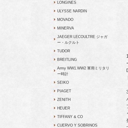
LONGINES
ULYSSE NARDIN
MOVADO
MINERVA
JAEGER LECOULTRE ジャガ
ー・ルクルト
TUDOR
BREITLING
Army WW1.WW2 軍用ミリタリ
ー時計
SEIKO
PIAGET
ZENITH
HEUER
TIFFANY & CO
CUERVO Y SOBRINOS