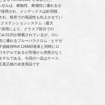
からヘゼルは、耐蝕性、耐傷性に優れるセ
が採用され、インデックスは針同様、
され、暗所での視認性も向上させてい
エクステンションシステム（最大
ク採用により、クラスプ部分での
l.3135が搭載されているが、ロレ
性に優れるブルーパラクロム・ヒゲゼ
持Ref.126660発表と同時にロ
行モデルであるが市場から突然少なく
モデルである。今回の一品はケース、
正真正銘の未使用品です