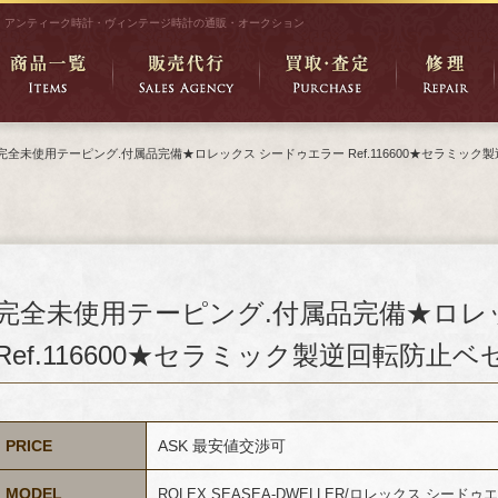
アンティーク時計・ヴィンテージ時計の通販・オークション
完全未使用テーピング.付属品完備★ロレックス シードゥエラー Ref.116600★セラミック
完全未使用テーピング.付属品完備★ロレ
Ref.116600★セラミック製逆回転防止ベ
PRICE
ASK 最安値交渉可
MODEL
ROLEX SEA
SEA-DWELLER/ロレックス シードゥエラ