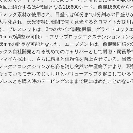
今回ご紹介するは4代目となる116600シード。前機16600
ラミック素材が使用され、目盛りは60分まで1分刻みの目盛り
大型化され、夜光塗料は暗闇で青く発光するクロマイトが採用
る。ブレスレットは、2つのサイズ調整機構、グライドロック
20mmの調整が可能）・フリップロックエクステンションリン
26mmの延長が可能となった。 ムーブメントは、前機種同様のCa
ックス自社開発となる初めてのキャリバーとして耐磁・耐衝撃
ンマイを採用し、さらに精度と信頼性を向上させている。当然子損維
レックスコレクションから姿を消し突然の生産終了により、現
なっているモデルでじりじりとバリューアップを起こしている
ブレスとも購入時のテーピングのままで腕にはめたことのない