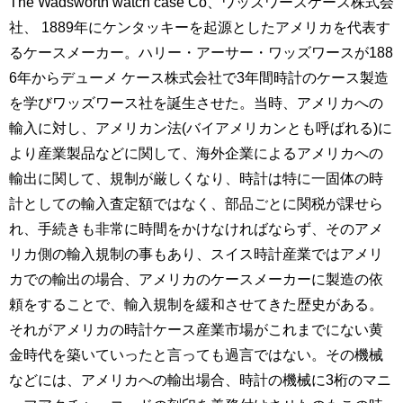
The
Wadsworth watch case Co、ワッズワースケース株式会
社、 1889年にケンタッキーを起源としたアメリカを代表す
るケースメーカー。ハリー・アーサー・ワッズワースが188
6年からデューメ ケース株式会社で3年間時計のケース製造
を学びワッズワース社を誕生させた。当時、アメリカへの
輸入に対し、アメリカン法(バイアメリカンとも呼ばれる)に
より産業製品などに関して、海外企業によるアメリカへの
輸出に関して、規制が厳しくなり、時計は特に一固体の時
計としての輸入査定額ではなく、部品ごとに関税が課せら
れ、手続きも非常に時間をかけなければならず、そのアメ
リカ側の輸入規制の事もあり、スイス時計産業ではアメリ
カでの輸出の場合、アメリカのケースメーカーに製造の依
頼をすることで、輸入規制を緩和させてきた歴史がある。
それがアメリカの時計ケース産業市場がこれまでにない黄
金時代を築いていったと言っても過言ではない。その機械
などには、アメリカへの輸出場合、時計の機械に3桁のマニ