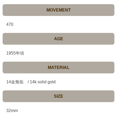
MOVEMENT
470
AGE
1955年頃
MATERIAL
14金無垢 / 14k solid gold
SIZE
32mm