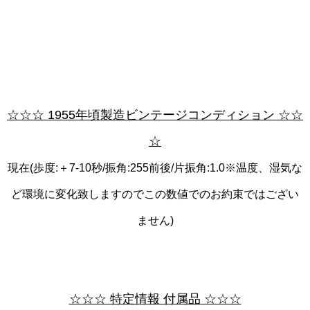
☆☆☆ 1955年頃製造ビンテージコンディション ☆☆
☆
現在(歩度:＋7-10秒/振角:255前後/片振角:1.0※温度、湿気な
ど環境に変化致しますのでこの数値でのお約束ではござい
ません)
☆☆☆ 特定情報 付属品 ☆☆☆