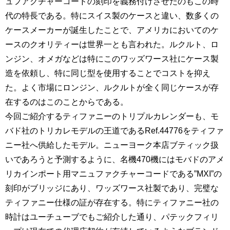
ュフアクチャーコードの刻印を義務付けさせたのもこの時
代の特長である。特にスイス製のケースと違い、数多くの
ケースメーカーが誕生したことで、アメリカにおいてのケ
ースのクオリティーは世界一とも言われた。ルクルト、ロ
ンジン、オメガなどは特にこのワッズワース社にケース製
造を依頼し、特に同じ型を使用することでコストを抑え
た。よく市場にロンジン、ルクルトが全く同じケースが存
在するのはこのことからである。
今回ご紹介するティファニーのトリプルカレンダーも、モ
バド社のトリカレモデルの王道であるRef.44776をティファ
ニー社へ供給したモデル。ニューヨーク本店ブティック扱
いであろうと予測するように、名機470機にはモバドのアメ
リカインポート用マニュファクチャーコードである”MXI”の
刻印がブリッジにあり、ワッズワース社製であり、完璧な
ティファニー仕様の証が存在する。特にティファニー社の
時計はユーチューブでもご紹介した通り、パテックフィリ