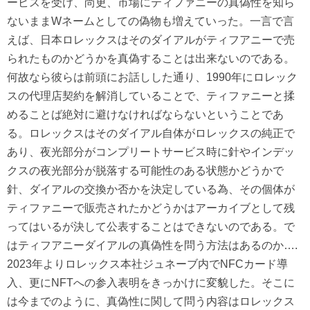
ービスを受け、尚更、市場にティファニーの真偽性を知ら
ないままWネームとしての偽物も増えていった。一言で言
えば、日本ロレックスはそのダイアルがティフアニーで売
られたものかどうかを真偽することは出来ないのである。
何故なら彼らは前頭にお話しした通り、1990年にロレック
スの代理店契約を解消していることで、ティファニーと揉
めることば絶対に避けなければならないということであ
る。ロレックスはそのダイアル自体がロレックスの純正で
あり、夜光部分がコンプリートサービス時に針やインデッ
クスの夜光部分が脱落する可能性のある状態かどうかで
針、ダイアルの交換か否かを決定している為、その個体が
ティファニーで販売されたかどうかはアーカイブとして残
ってはいるが決して公表することはできないのである。で
はティフアニーダイアルの真偽性を問う方法はあるのか….
2023年よりロレックス本社ジュネーブ内でNFCカード導
入、更にNFTへの参入表明をきっかけに変貌した。そこに
は今までのように、真偽性に関して問う内容はロレックス