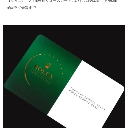
【サイズ】 40mm(横径リューズカード含めず/含め41.9mm)×46.9m
m/両ラグ先端まで