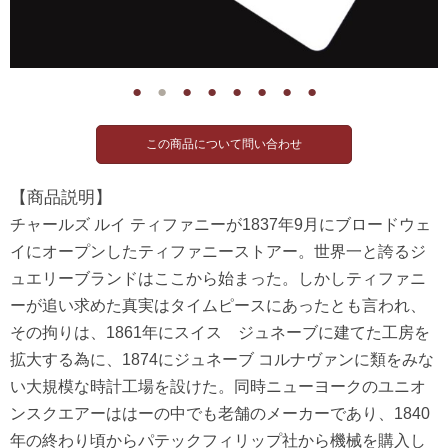
●
●
●
●
●
●
●
●
【商品説明】
チャールズ ルイ ティファニーが1837年9月にブロードウェ
イにオープンしたティファニーストアー。世界一と誇るジ
ュエリーブランドはここから始まった。しかしティファニ
ーが追い求めた真実はタイムピースにあったとも言われ、
その拘りは、1861年にスイス ジュネーブに建てた工房を
拡大する為に、1874にジュネーブ コルナヴァンに類をみな
い大規模な時計工場を設けた。同時ニューヨークのユニオ
ンスクエアーははーの中でも老舗のメーカーであり、1840
年の終わり頃からパテックフィリップ社から機械を購入し