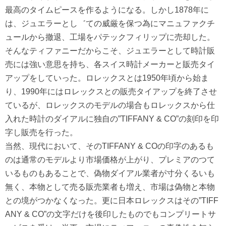
最高のタイムピースを作るようになる。しかし1878年に
は、ジュエラーとし゛ての威厳を保つ為にマニュファクチ
ュールから撤退、工場をパテックフィリップに売却した。
そんなティファニーだからこそ、ジュエラーとして時計販
売には強い意思を持ち、各スイス時計メーカーと販売タイ
アップをしていった。ロレックスとは1950年頃から始ま
り、1990年にはロレックスとの販売タイアップを終了させ
ているが、ロレックスのモデルの場合もロレックスから仕
入れた時計のダイアルに独自の”TIFFANY & CO”の刻印を印
字し販売を行った。
当然、現代において、そのTIFFANY & COの印字のあるも
のは通常のモデルより市場価格が上がり、プレミアのつて
いるものもあることで、偽物ダイアル業者が寸分くるいも
無く、本物として売る販売業者も増え、市場は偽物と本物
との境がつかなくなった。更に日本ロレックスはその”TIFF
ANY & CO”の文字だけを後印したものでもコンプリートサ