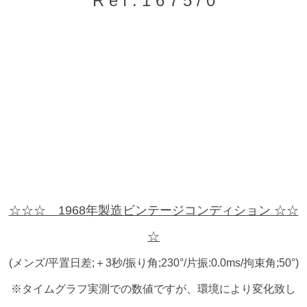
R e f . 1 6 7 5 / 0
☆☆☆ 1968年製造ビンテージコンディション ☆☆
☆
(メンズ/平置日差;＋3秒/振り角;230°/片振:0.0ms/拘束角;50°)
※タイムグラフ実測での数値ですが、環境により変化致し