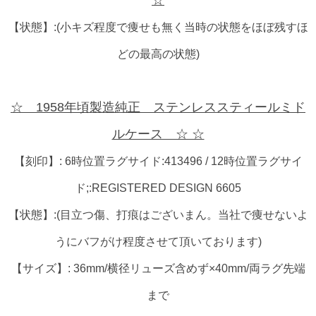
☆
【状態】:(小キズ程度で痩せも無く当時の状態をほぼ残すほ
どの最高の状態)
☆ 1958年頃製造純正 ステンレススティールミド
ルケース ☆ ☆
【刻印】: 6時位置ラグサイド:413496 / 12時位置ラグサイ
ド;:REGISTERED DESIGN 6605
【状態】:(目立つ傷、打痕はございまん。当社で痩せないよ
うにバフがけ程度させて頂いております)
【サイズ】: 36mm/横径リューズ含めず×40mm/両ラグ先端
まで