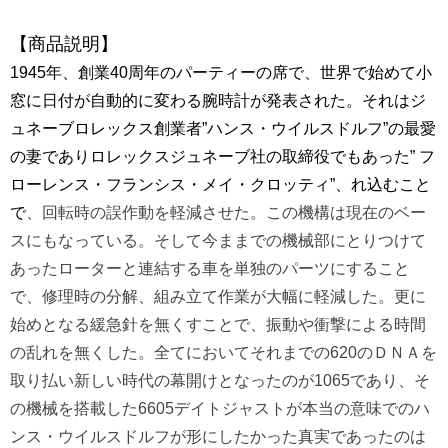
【商品説明】
1945年、創業40周年のパーティーの席で、世界で始めて小
窓に日付が自動的に変わる腕時計が発表された。それはジ
ュネーブロレックス創業者”ハンス・ウイルスドルフ”の最愛
の妻でありロレックスジュネーブ社の取締役でもあった” フ
ローレンス・フランシス・メイ・クロッティ”、
れ込むこと
で
、回転時の誤作動を軽減させた。この機構は現在のベー
スにもなっている。そして今ままでの機械部にとりつけて
あったローターと連結する車を単独のパーツにすること
で、修理時の分解、組み立て作業が大幅に軽減した。更に
始めとなる緩急針を無くすことで、振動や衝撃による時間
の乱れを無くした。全てにおいてそれまでの620のＤＮＡを
取り払い新しい時代の幕開けとなったのが1065であり、そ
の機械を搭載した6605デイトジャストが本当の意味でのハ
ンス・ウイルスドルフが形にしたかった真実であったのは